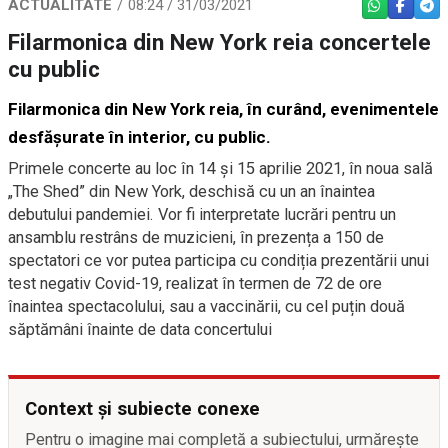
ACTUALITATE
08:24 / 31/03/2021
WHATSAPP
FACEBO
TEL
Filarmonica din New York reia concertele
cu public
Filarmonica din New York reia, în curând, evenimentele
desfășurate în interior, cu public.
Primele concerte au loc în 14 și 15 aprilie 2021, în noua sală
„The Shed” din New York, deschisă cu un an înaintea
debutului pandemiei. Vor fi interpretate lucrări pentru un
ansamblu restrâns de muzicieni, în prezența a 150 de
spectatori ce vor putea participa cu condiția prezentării unui
test negativ Covid-19, realizat în termen de 72 de ore
înaintea spectacolului, sau a vaccinării, cu cel puțin două
săptămâni înainte de data concertului
Context și subiecte conexe
Pentru o imagine mai completă a subiectului, urmărește