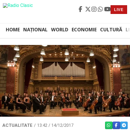
LIVE
HOME
NAȚIONAL
WORLD
ECONOMIE
CULTURĂ
L
ACTUALITATE
13:42 / 14/12/2017
WHATSAPP
FACEBO
TEL