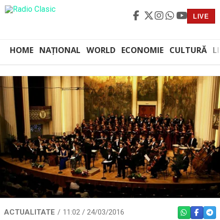
LIVE
HOME
NAȚIONAL
WORLD
ECONOMIE
CULTURĂ
L
ACTUALITATE
11:02 / 24/03/2016
WHATSAPP
FACEBO
TEL