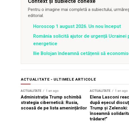
Context și subiecte conexe
Pentru o imagine mai completă a subiectului, urmărește
editorial.
Horoscop 1 august 2026. Un nou început
România solicită ajutor de urgență Ucrainei p
energetice
Ilie Bolojan îndeamnă cetățenii să economis
ACTUALITATE - ULTIMELE ARTICOLE
ACTUALITATE
1 an ago
ACTUALITATE
1 an ago
Administrația Trump schimbă
Elena Lasconi rea
strategia cibernetică: Rusia,
după eșecul discuți
scoasă de pe lista amenințărilor
Trump și Zelenski:
înseamnă solidarit
trădare!”