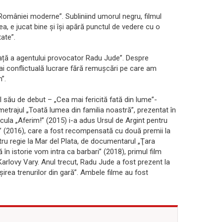
 României moderne”. Subliniind umorul negru, filmul
ea, e jucat bine și își apără punctul de vedere cu o
ate”.
ață a agentului provocator Radu Jude”. Despre
mai conflictuală lucrare fără remușcări pe care am
”.
 său de debut – „Cea mai fericită fată din lume”-
gmetrajul „Toată lumea din familia noastră”, prezentat în
cula „Aferim!” (2015) i-a adus Ursul de Argint pentru
e” (2016), care a fost recompensată cu două premii la
tru regie la Mar del Plata, de documentarul „Ţara
 în istorie vom intra ca barbari” (2018), primul film
Karlovy Vary. Anul trecut, Radu Jude a fost prezent la
şirea trenurilor din gară”. Ambele filme au fost