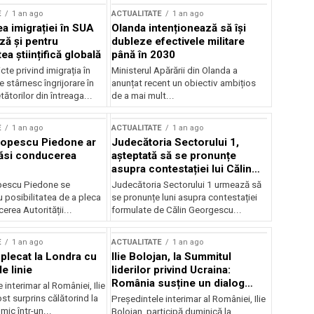
E
1 an ago
ACTUALITATE
1 an ago
a imigrației în SUA
Olanda intenționează să își
ză și pentru
dubleze efectivele militare
a științifică globală
până în 2030
cte privind imigrația în
Ministerul Apărării din Olanda a
e stârnesc îngrijorare în
anunțat recent un obiectiv ambițios
tătorilor din întreaga...
de a mai mult...
E
1 an ago
ACTUALITATE
1 an ago
Popescu Piedone ar
Judecătoria Sectorului 1,
ăsi conducerea
așteptată să se pronunțe
asupra contestației lui Călin
Georgescu privind controlul
pescu Piedone se
Judecătoria Sectorului 1 urmează să
judiciar
 posibilitatea de a pleca
se pronunțe luni asupra contestației
erea Autorității...
formulate de Călin Georgescu...
E
1 an ago
ACTUALITATE
1 an ago
 plecat la Londra cu
Ilie Bolojan, la Summitul
e linie
liderilor privind Ucraina:
România susține un dialog
 interimar al României, Ilie
transatlantic pentru securitate
ost surprins călătorind la
Președintele interimar al României, Ilie
și stabilitate
ic într-un...
Bolojan, participă duminică la