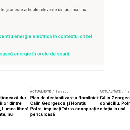
 și aceste articole relevante din același flux
entru energie electrică în contextul crizei
ească energie în orele de seară
ACTUALITATE
1 an ago
ACTUALITATE
1 a
cționează dur
Plan de destabilizare a României:
Călin Georgesc
ilor dintre
Călin Georgescu și Horațiu
domiciliu. Poli
 „Lumea liberă
Potra, implicați într-o conspirație
citația la ușă
ate, nu
periculoasă