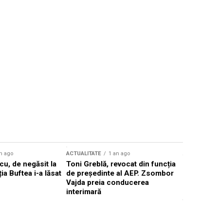
n ago
ACTUALITATE
1 an ago
ACTUALITATE
u, de negăsit la
Toni Greblă, revocat din funcția
Ilie Boloj
ția Buftea i-a lăsat
de președinte al AEP. Zsombor
alegerilor
Vajda preia conducerea
constituți
interimară
concentră
viitoarelo