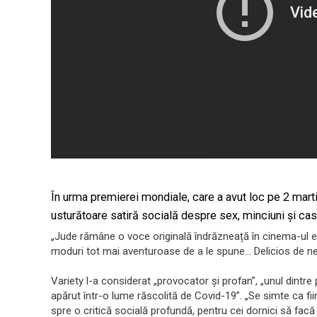
În urma premierei mondiale, care a avut loc pe 2 marti
usturătoare satiră socială despre sex, minciuni și cas
„Jude rămâne o voce originală îndrăzneață în cinema-ul 
moduri tot mai aventuroase de a le spune… Delicios de n
Variety l-a considerat „provocator și profan”, „unul dintr
apărut într-o lume răscolită de Covid-19”. „Se simte ca fi
spre o critică socială profundă, pentru cei dornici să facă