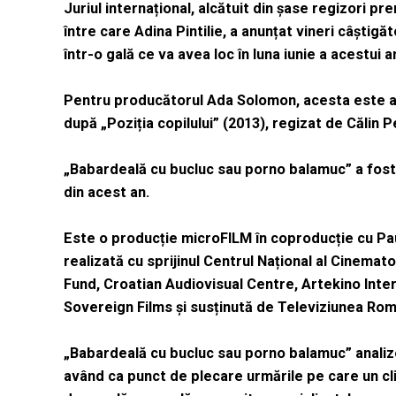
Juriul internațional, alcătuit din şase regizori pre
între care Adina Pintilie, a anunțat vineri câștigăt
într-o gală ce va avea loc în luna iunie a acestui a
Pentru producătorul Ada Solomon, acesta este al 
după „Poziția copilului” (2013), regizat de Călin 
„Babardeală cu bucluc sau porno balamuc” a fost s
din acest an.
Este o producție microFILM în coproducție cu Pau
realizată cu sprijinul Centrul Național al Cinema
Fund, Croatian Audiovisual Centre, Artekino Inter
Sovereign Films și susținută de Televiziunea Rom
„Babardeală cu bucluc sau porno balamuc” analizea
având ca punct de plecare urmările pe care un cl