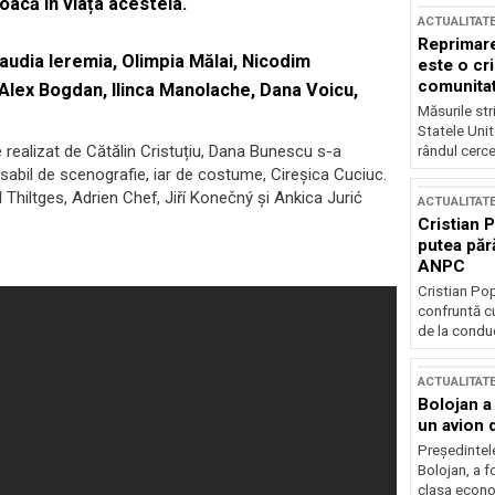
oacă în viața acesteia.
ACTUALITAT
Reprimare
Claudia Ieremia, Olimpia Mălai, Nicodim
este o cri
comunitate
Alex Bogdan, Ilinca Manolache, Dana Voicu,
Măsurile stri
Statele Unit
realizat de Cătălin Cristuțiu, Dana Bunescu s-a
rândul cerce
sabil de scenografie, iar de costume, Cireșica Cuciuc.
hiltges, Adrien Chef, Jiří Konečný și Ankica Jurić
ACTUALITAT
Cristian 
putea păr
ANPC
Cristian Po
confruntă cu
de la conduc
ACTUALITAT
Bolojan a
un avion d
Președintele
Bolojan, a f
clasa econom