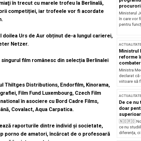
programul
miaţi în trecut cu marele trofeu la Berlinală,
procurori
orii competiției, iar trofeele vor fi acordate
Ministerul Ju
n.
în care vor f
pentru funcți
doilea Urs de Aur obținut de-a lungul carierei,
Peter Netzer.
ACTUALITAT
Ministrul
reforme î
ingurul film românesc din selecția Berlinalei
combaterea
Ministra Med
declarat că
viitoare să 
l Thiltges Distributions, Endorfilm, Kinorama,
tografiei, Film Fund Luxembourg, Czech Film
ACTUALITAT
national în asociere cu Bord Cadre Films,
De ce nu 
doar pentr
ână, Covalact, Aqua Carpatica.
superioar
🇳🇴🇷🇴 No
ză raporturile dintre individ și societate,
ce nu studii
diferența, ci
ip porno de amatori, încărcat de o profesoară