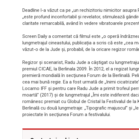
Deadline l-a văzut ca pe „un rechizitoriu nimicitor asupra
„este profund inconfortabil și revelator, stimulează gândir
claritate remarcabilă, având în vedere vibratoarele prezent
Screen Daily a comentat că filmul este „o operă îndrăzne
lungmetrajul cineastului, publicația a scris că este „cea 
văzut-o de la Jude și, probabil, de la oricare regizor român
Regizor şi scenarist, Radu Jude a câştigat cu lungmetrajul
premiul CICAE, la Berlinala 2009. În 2012, el a regizat lun
premieră mondială în secţiunea Forum de la Berlinală. Peli
cea mai bună regie. Ea a fost urmată de „Inimi cicatrizat
Locarno IFF şi pentru care Radu Jude a primit trofeul pen
moartă” (2017) şi de lungmetrajul „Îmi este indiferent dacă
românesc premiat cu Globul de Cristal la Festivalul de la 
Berlinală cu două lungmetraje: „Tipografic majuscul” şi „Ie
proiectate în secţiunea Forum a festivalului.