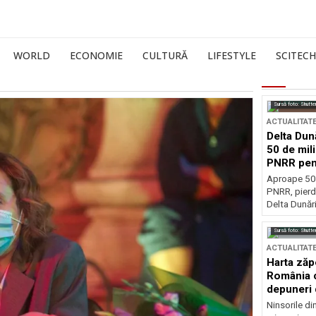
WORLD
ECONOMIE
CULTURĂ
LIFESTYLE
SCITECH
Sursă foto: Shutte
ACTUALITAT
Delta Dun
50 de mil
PNRR pen
esențiale
Aproape 50 
PNRR, pierdu
Delta Dunării
Sursă foto: Shutte
ACTUALITAT
Harta zăp
România c
depuneri 
Ninsorile di