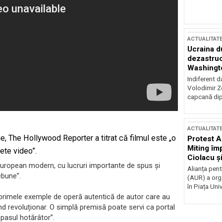
ACTUALITAT
Ucraina d
dezastruo
Washingto
incertitud
Indiferent d
Volodimir Ze
capcană dip
ACTUALITAT
e, The Hollywood Reporter a titrat că filmul este „o
Protest A
Miting îm
ete video”.
Ciolacu ș
european modern, cu lucruri importante de spus și
Victoriei
Alianța pen
ebune”.
(AUR) a org
în Piața Univ
e primele exemple de operă autentică de autor care au
ind revoluționar. O simplă premisă poate servi ca portal
 pasul hotărâtor”.