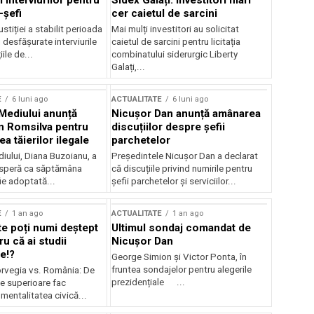
 interviurilor pentru
Sidex Galați: Investitori mari
-șefi
cer caietul de sarcini
stiției a stabilit perioada
Mai mulți investitori au solicitat
i desfășurate interviurile
caietul de sarcini pentru licitația
ile de...
combinatului siderurgic Liberty
Galați,...
E
6 luni ago
ACTUALITATE
6 luni ago
 Mediului anunță
Nicușor Dan anunță amânarea
n Romsilva pentru
discuțiilor despre șefii
 tăierilor ilegale
parchetelor
iului, Diana Buzoianu, a
Președintele Nicușor Dan a declarat
 speră ca săptămâna
că discuțiile privind numirile pentru
fie adoptată...
șefii parchetelor și serviciilor...
E
1 an ago
ACTUALITATE
1 an ago
te poți numi deștept
Ultimul sondaj comandat de
u că ai studii
Nicușor Dan
e!?
George Simion și Victor Ponta, în
fruntea sondajelor pentru alegerile
rvegia vs. România: De
prezidențiale ...
le superioare fac
 mentalitatea civică...