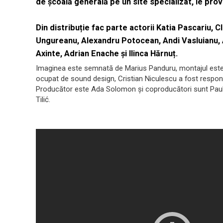
de școală generală pe un site specializat, le prov
Din distribuție fac parte actorii Katia Pascariu, 
Ungureanu, Alexandru Potocean, Andi Vasluianu, 
Axinte, Adrian Enache și Ilinca Hărnuț.
Imaginea este semnată de Marius Panduru, montajul este 
ocupat de sound design, Cristian Niculescu a fost respon
Producător este Ada Solomon și coproducători sunt Paul T
Tilić.