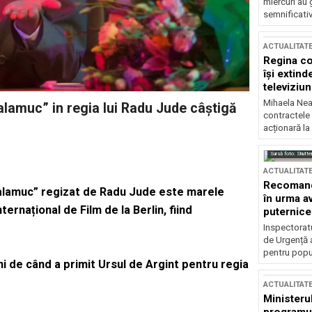
miercuri au 
semnificati
ACTUALITAT
Regina co
își extind
televiziun
Mihaela Nea
lamuc” in regia lui Radu Jude câștigă
contractele 
acționară la
Sursă foto: Shutte
ACTUALITAT
Recomandă
alamuc” regizat de Radu Jude este marele
în urma av
nternațional de Film de la Berlin, fiind
puternice
Inspectoratu
de Urgență 
pentru popula
 de când a primit Ursul de Argint pentru regia
ACTUALITAT
Ministerul