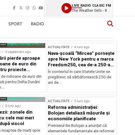
LIVE RADIO CLASIC FM
The Weather Girls - It
SPORT
RADIO
rstock
ACTUALITATE
4 luni ago
E
3 săptămâni ago
Nava-școală “Mircea” pornește
ării pierde aproape
spre New York pentru a marca
ioane de euro din
Freedom250, cea de-a 250-a
tru proiecte
aniversare a Statelor Unite
În contextul în care Statele Unite se
de milioane de euro din
pregătesc să sărbătorească 250 de
ți pentru Delta Dunării
ani de...
...
rstock
ACTUALITATE
5 luni ago
E
5 luni ago
Reforma administrației:
ezii: zonele din
Bolojan detaliază măsurile și
u cele mai mari
economiile planificate
după viscol
Premierul Ilie Bolojan a anunțat că
n noaptea de marți spre
elementele fundamentale ale reformei