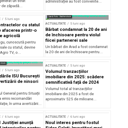
generat un strat
administrației au fost convenite...
v de zăpadă...
Sursă foto: Shutterstock
E
5 luni ago
ACTUALITATE
5 luni ago
ntractelor cu statul
Bărbat condamnat la 20 de ani
e afacerea printr-o
de închisoare pentru violul
e agricolă
fiicei partenerei sale
gu, cunoscută pentru
Un bărbat din Arad a fost condamnat
sale cu statul, devine
la 20 de ani de închisoare pentru...
 Agro TV, o...
rstock
ACTUALITATE
5 luni ago
E
5 luni ago
Volumul tranzacțiilor
rile ISU București
imobiliare din 2025: scădere
ertizării de ninsori
semnificativă față de 2024
Volumul total al tranzacțiilor
l General pentru Situații
imobiliare din 2025 a fost de
a emis recomandări
aproximativ 525 de milioane...
ție, în urma avertizării...
E
6 luni ago
ACTUALITATE
6 luni ago
 Justiției anunță
Noul interes pentru fostul