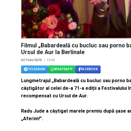
Filmul „Babardeală cu bucluc sau porno ba
Ursul de Aur la Berlinale
ACTUALITATE
13:39
TELEGRAM
WHATSAPP
FACEBOOK
Lungmetrajul „Babardeală cu bucluc sau porno b
câștigător al celei de-a 71-a ediții a Festivalului I
recompensat cu Ursul de Aur.
Radu Jude a câștigat marele premiu după șase ani
„Aferim!”.