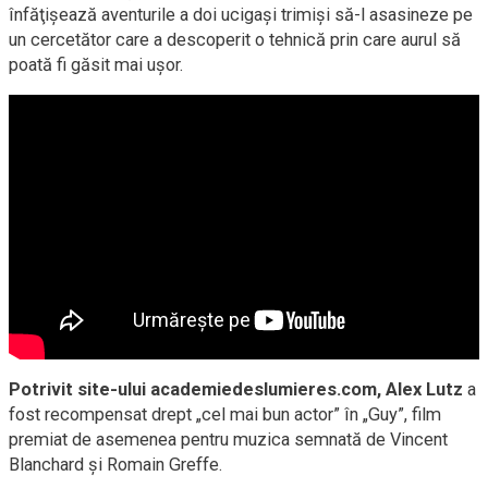
înfăţişează aventurile a doi ucigaşi trimişi să-l asasineze pe
un cercetător care a descoperit o tehnică prin care aurul să
poată fi găsit mai uşor.
Potrivit site-ului academiedeslumieres.com, Alex Lutz
a
fost recompensat drept „cel mai bun actor” în „Guy”, film
premiat de asemenea pentru muzica semnată de Vincent
Blanchard şi Romain Greffe.