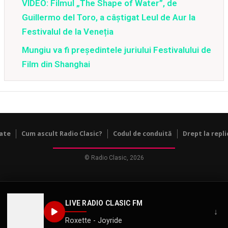
VIDEO: Filmul „The Shape of Water”, de
Guillermo del Toro, a câștigat Leul de Aur la
Festivalul de la Veneția
Mungiu va fi preşedintele juriului Festivalului de
Film din Shanghai
tate
Cum ascult Radio Clasic?
Codul de conduită
Drept la repli
© Radio Clasic, 2026
LIVE RADIO CLASIC FM
↓
Roxette - Joyride