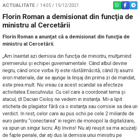
ACTUALITATE
14:05 / 15/12/2021
WHATSAPP
FACEBO
TEL
Florin Roman a demisionat din funcţia de
ministru al Cercetării
Florin Roman a anunţat că a demisionat din funcţia de
ministru al Cercetării.
„Am înaintat azi demisia din funcţia de ministru, mulţumind
premierului şi echipei guvernamentale. Când albul devine
negru, când orice vorba îţi este răstălmăcită, când îţi asumi
erori materiale, dar se ajunge la linşaj din prima zi de mandat,
este prea mult. Nu vreau ca acest scandal sa afecteze
activitatea Executivului. Cu cel care a coordonat tema şi
atacul, dl Dacian Cioloş ne vedem in instanţa. Mi-a lipit
eticheta de plagiator fără ca o instanţa sau comisie sa dea un
verdict. In rest, celor care au pus ochii pe cele 2 miliarde de
euro pentru “conectarea” in regim de monopol la digitalizare,
va spun un singur lucru: Aţi învins! Nu aţi reuşit sa ma acuzaţi
de fapte penale, dar aţi dus la demisia unui ministru pe