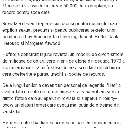
Monroe si s-a vandut in peste 50.000 de exemplare, un
record pentru acea data.
Revista a devenit repede cunoscuta pentru continutul sau
explicit sexual, precum si pentru publicarea textelor unor
scriitori ca Ray Bradbury, Ian Fleming, Joseph Heller, Jack
Kerouac si Margaret Atwood.
Hefner a construit in jurul revistei un imperiu de divertisment
de milioane de dolari, care in anii de glorie din decada 1970 a
inclus emisiuni TV, un festival de jazz si un lant de cluburi in
care chelneritele purtau urechi si codite de iepuras.
De-a lungul anilor, a devenit un personaj de legenda. "Hef" a
avut relatii cu sute de femei tinere, s-a casatorit cu cateva
dintre fetele care au aparut in revista si a aparut in reality-
show-uri alaturi femei care aveau mai putin de o treime din
varsta lui.
Hefner a schimbat lumea si ceea ce oamenii considerau in