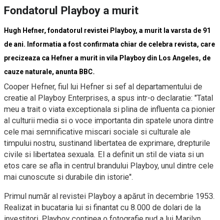
Fondatorul Playboy a murit
Hugh Hefner, fondatorul revistei Playboy, a murit la varsta de 91
de ani. Informatia a fost confirmata chiar de celebra revista, care
precizeaza ca Hefner a murit in vila Playboy din Los Angeles, de
cauze naturale, anunta BBC.
Cooper Hefner, fiul lui Hefner si sef al departamentului de
creatie al Playboy Enterprises, a spus intr-o declaratie: "Tatal
meu a trait o viata exceptionala si plina de influenta ca pionier
al culturii media si o voce importanta din spatele unora dintre
cele mai semnificative miscari sociale si culturale ale
timpului nostru, sustinand libertatea de exprimare, drepturile
civile si libertatea sexuala. El a definit un stil de viata si un
etos care se afla in centrul brandului Playboy, unul dintre cele
mai cunoscute si durabile din istorie".
Primul număr al revistei Playboy a apărut în decembrie 1953.
Realizat in bucataria lui si finantat cu 8.000 de dolari de la
investitori, Playboy continea o fotografie nud a lui Marilyn