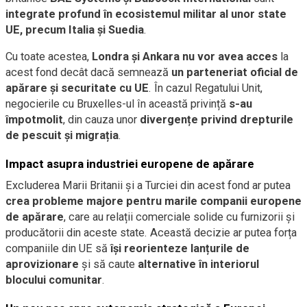
integrate profund în ecosistemul militar al unor state
UE, precum Italia și Suedia
.
Cu toate acestea,
Londra și Ankara nu vor avea acces
la
acest fond decât dacă semnează
un parteneriat oficial de
apărare și securitate cu UE
. În cazul Regatului Unit,
negocierile cu Bruxelles-ul în această privință
s-au
împotmolit
, din cauza unor
divergențe privind drepturile
de pescuit și migrația
.
Impact asupra industriei europene de apărare
Excluderea Marii Britanii și a Turciei din acest fond ar putea
crea probleme majore pentru marile companii europene
de apărare
, care au relații comerciale solide cu furnizorii și
producătorii din aceste state. Această decizie ar putea forța
companiile din UE să
își reorienteze lanțurile de
aprovizionare
și să caute
alternative în interiorul
blocului comunitar
.