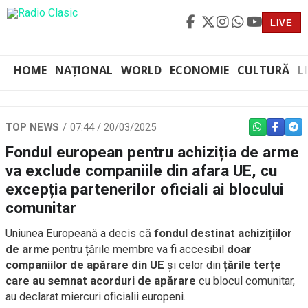
LIVE
HOME
NAȚIONAL
WORLD
ECONOMIE
CULTURĂ
L
TOP NEWS
07:44 / 20/03/2025
WHATSAPP
FACEBO
TEL
Fondul european pentru achiziția de arme
va exclude companiile din afara UE, cu
excepția partenerilor oficiali ai blocului
comunitar
Uniunea Europeană a decis că
fondul destinat achizițiilor
de arme
pentru țările membre va fi accesibil
doar
companiilor de apărare din UE
și celor din
țările terțe
care au semnat acorduri de apărare
cu blocul comunitar,
au declarat miercuri oficialii europeni.