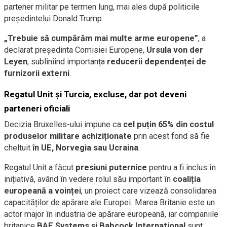
partener militar pe termen lung, mai ales după politicile
președintelui Donald Trump.
„Trebuie să cumpărăm mai multe arme europene”
, a
declarat președinta Comisiei Europene,
Ursula von der
Leyen
, subliniind importanța
reducerii dependenței de
furnizorii externi
.
Regatul Unit și Turcia, excluse, dar pot deveni
parteneri oficiali
Decizia Bruxelles-ului impune ca
cel puțin 65% din costul
produselor militare achiziționate
prin acest fond să fie
cheltuit
în UE, Norvegia sau Ucraina
.
Regatul Unit a făcut
presiuni puternice
pentru a fi inclus în
inițiativă, având în vedere rolul său important în
coaliția
europeană a voinței
, un proiect care vizează consolidarea
capacităților de apărare ale Europei. Marea Britanie este un
actor major în industria de apărare europeană, iar companiile
britanice
BAE Systems și Babcock International
sunt