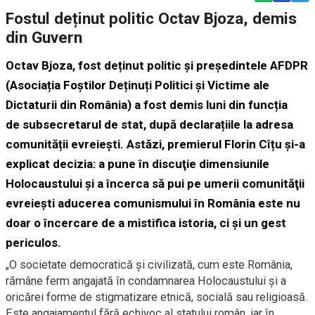
Fostul deținut politic Octav Bjoza, demis
din Guvern
Octav Bjoza, fost deținut politic și președintele
AFDPR
(Asociația Foștilor Deținuți Politici și Victime ale
Dictaturii din România) a fost demis luni din funcția
de
subsecretarul de stat,
după declarațiile la adresa
comunității evreiești. Astăzi, premierul Florin Cîțu și-a
explicat decizia: a
pune în discuţie dimensiunile
Holocaustului şi a încerca să pui pe umerii comunităţii
evreieşti aducerea comunismului în România este nu
doar o încercare de a mistifica istoria, ci şi un gest
periculos.
„O societate democratică şi civilizată, cum este România,
rămâne ferm angajată în condamnarea Holocaustului şi a
oricărei forme de stigmatizare etnică, socială sau religioasă.
Este angajamentul fără echivoc al statului român, iar în