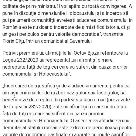
calitate de prim-ministru, îl voi apăra cu toată convingerea. A
pune în discuţie dimensiunile Holocaustului şi a încerca să
pui pe umerii comunităţii evreieşti aducerea comunismului în
România este nu doar o încercare de a mistifica istoria, ci şi
un gest periculos pentru valorile democratice”, transmite
Florin Cîţu, într-un comunicat al Guvernului.
Potrivit premierului, afirmațiile lui Octav Bjoza referitoare la
Legea 232/2020 au reprezentat „un afront şi o mare
nedreptate faţă de toţi cei care au suferit din cauza ororilor
comunismului şi Holocaustului”.
„Încercarea de a justifica şi de a aduce argumente pentru ca
urmaşii criminalilor de război, naziştilor sau fasciştilor, să
beneficieze de drepturi din partea statului român (prevăzute
de Legea nr.232/2020) este un afront şi o mare nedreptate
faţă de toţi cei care au suferit din cauza ororilor
comunismului şi Holocaustului. O asemenea atitudine a unui
demnitar al statului român este extrem de periculoasă pentru
valorile democratice câştigate şi apărate cu multe sacrificii