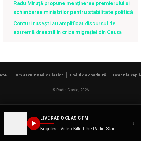
Radu Miruță propune menținerea premierului și
schimbarea miniștrilor pentru stabilitate politică
Conturi rusești au amplificat discursul de
extremă dreaptă în criza migrației din Ceuta
tate
Cum ascult Radio Clasic?
Codul de conduită
Drept la repli
© Radio Clasic, 2026
LIVE RADIO CLASIC FM
↓
Buggles - Video Killed the Radio Star