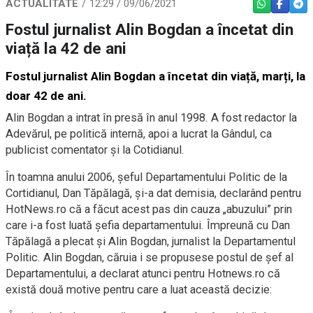
ACTUALITATE
12:29 / 09/06/2021
WHATSAPP
FACEBO
TEL
Fostul jurnalist Alin Bogdan a încetat din
viață la 42 de ani
Fostul jurnalist Alin Bogdan a încetat din viață, marți, la
doar 42 de ani.
Alin Bogdan a intrat în presă în anul 1998. A fost redactor la
Adevărul, pe politică internă, apoi a lucrat la Gândul, ca
publicist comentator și la Cotidianul.
În toamna anului 2006, șeful Departamentului Politic de la
Cortidianul, Dan Tăpălagă, și-a dat demisia, declarând pentru
HotNews.ro că a făcut acest pas din cauza „abuzului” prin
care i-a fost luată șefia departamentului. Împreună cu Dan
Tăpălagă a plecat și Alin Bogdan, jurnalist la Departamentul
Politic. Alin Bogdan, căruia i se propusese postul de șef al
Departamentului, a declarat atunci pentru Hotnews.ro că
există două motive pentru care a luat această decizie: