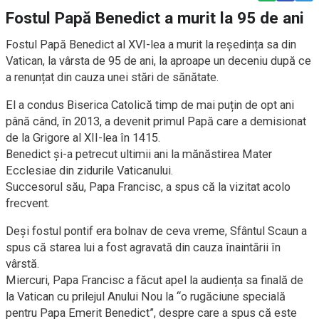
Fostul Papă Benedict a murit la 95 de ani
Fostul Papă Benedict al XVI-lea a murit la reședința sa din
Vatican, la vârsta de 95 de ani, la aproape un deceniu după ce
a renunțat din cauza unei stări de sănătate.
El a condus Biserica Catolică timp de mai puțin de opt ani
până când, în 2013, a devenit primul Papă care a demisionat
de la Grigore al XII-lea în 1415.
Benedict și-a petrecut ultimii ani la mănăstirea Mater
Ecclesiae din zidurile Vaticanului.
Succesorul său, Papa Francisc, a spus că la vizitat acolo
frecvent.
Deși fostul pontif era bolnav de ceva vreme, Sfântul Scaun a
spus că starea lui a fost agravată din cauza înaintării în
vârstă.
Miercuri, Papa Francisc a făcut apel la audiența sa finală de
la Vatican cu prilejul Anului Nou la “o rugăciune specială
pentru Papa Emerit Benedict”, despre care a spus că este