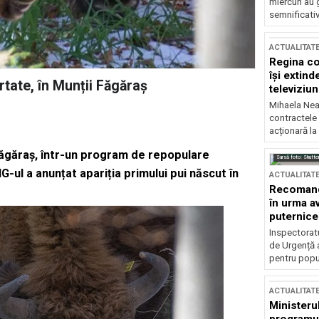
miercuri au 
semnificati
ACTUALITAT
Regina co
își extind
rtate, în Munții Făgăraș
televiziun
Mihaela Nea
contractele 
acționară la
i Făgăraș, într-un program de repopulare
Sursă foto: Shutte
ul a anunțat apariția primului pui născut în
ACTUALITAT
Recomandă
în urma av
puternice
Inspectoratu
de Urgență 
pentru popula
ACTUALITAT
Ministerul