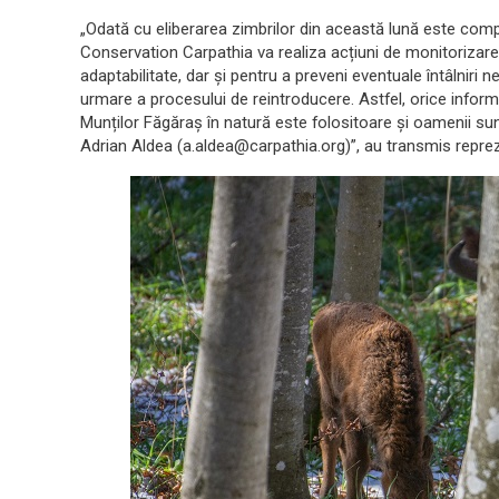
„Odată cu eliberarea zimbrilor din această lună este comple
Conservation Carpathia va realiza acțiuni de monitorizare 
adaptabilitate, dar și pentru a preveni eventuale întâlniri
urmare a procesului de reintroducere. Astfel, orice informaț
Munților Făgăraș în natură este folositoare și oamenii sun
Adrian Aldea (a.aldea@carpathia.org)”, au transmis repreze