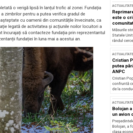
ACTUALITAT
tată o verigă lipsă în lanțul trofic al zonei. Fundația
Reprimare
a zimbrilor pentru a putea verifica gradul de
este o cri
 neașteptate cu oamenii din comunitățile învecinate, ca
comunitate
ie legată de activitatea și acțiunile noilor locuitori a
Măsurile stri
t încurajați să contacteze fundația prin reprezentantul
Statele Unit
ntanții fundației în luna mai a acestui an.
rândul cerce
ACTUALITAT
Cristian 
putea păr
ANPC
Cristian Po
confruntă cu
de la conduc
ACTUALITAT
Bolojan a
un avion d
Președintele
Bolojan, a f
clasa econom