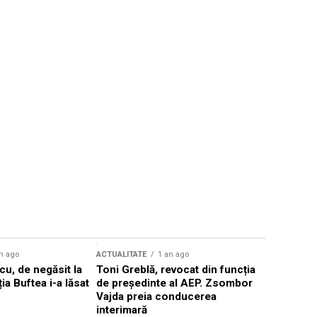
n ago
ACTUALITATE
1 an ago
ACTUALITATE
u, de negăsit la
Toni Greblă, revocat din funcția
Ilie Boloj
ția Buftea i-a lăsat
de președinte al AEP. Zsombor
alegerilor
Vajda preia conducerea
constituți
interimară
concentră