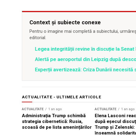
Context și subiecte conexe
Pentru o imagine mai completă a subiectului, urmărește
editorial.
Legea integrității revine în discuție la Sena
Alertă pe aeroportul din Leipzig după desco
Experții avertizează: Criza Dunării necesită 
ACTUALITATE - ULTIMELE ARTICOLE
ACTUALITATE
1 an ago
ACTUALITATE
1 an ago
Administrația Trump schimbă
Elena Lasconi rea
strategia cibernetică: Rusia,
după eșecul discuți
scoasă de pe lista amenințărilor
Trump și Zelenski:
înseamnă solidarit