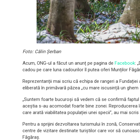
Foto: Călin Șerban
Acum, ONG-ul a făcut un anunț pe pagina de
Facebook
: 
cadou pe care luna cadourilor îl putea oferi Munților Făgă
Reprezentanții mai scriu că echipa de rangeri a Fundației 
eliberată în primăvară păzea „cu mare iscusință un ghem
„Suntem foarte bucuroși să vedem că se confirmă faptul c
aceștia s-au acomodat foarte bine zonei. Reproducerea î
care arată viabilitatea populației unei specii”, au mai scri
Pentru a sprijini dezvoltarea turismului în zonă, Conservat
centre de vizitare destinate turiștilor care vor să cunoas
Făgăraș.