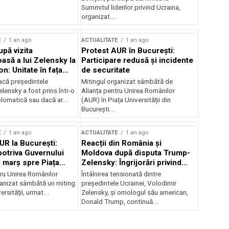
Summitul liderilor privind Ucraina,
organizat...
E
1 an ago
ACTUALITATE
1 an ago
upă vizita
Protest AUR în București:
asă a lui Zelensky la
Participare redusă și incidente
n: Unitate în fața
de securitate
inii
acă președintele
Mitingul organizat sâmbătă de
lensky a fost prins într-o
Alianța pentru Unirea Românilor
lomatică sau dacă ar...
(AUR) în Piața Universității din
București...
E
1 an ago
ACTUALITATE
1 an ago
UR la București:
Reacții din România și
potriva Guvernului
Moldova după disputa Trump-
i marș spre Piața
Zelensky: Îngrijorări privind
securitatea regională
tru Unirea Românilor
Întâlnirea tensionată dintre
anizat sâmbătă un miting
președintele Ucrainei, Volodimir
ersității, urmat...
Zelensky, și omologul său american,
Donald Trump, continuă...