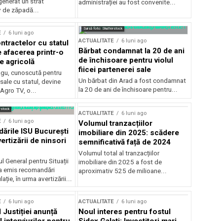
generat un strat
administrației au fost convenite...
v de zăpadă...
Sursă foto: Shutterstock
E
6 luni ago
ACTUALITATE
6 luni ago
ntractelor cu statul
Bărbat condamnat la 20 de ani
e afacerea printr-o
de închisoare pentru violul
e agricolă
fiicei partenerei sale
gu, cunoscută pentru
Un bărbat din Arad a fost condamnat
sale cu statul, devine
la 20 de ani de închisoare pentru...
 Agro TV, o...
rstock
ACTUALITATE
6 luni ago
E
6 luni ago
Volumul tranzacțiilor
rile ISU București
imobiliare din 2025: scădere
ertizării de ninsori
semnificativă față de 2024
Volumul total al tranzacțiilor
l General pentru Situații
imobiliare din 2025 a fost de
a emis recomandări
aproximativ 525 de milioane...
ție, în urma avertizării...
E
6 luni ago
ACTUALITATE
6 luni ago
 Justiției anunță
Noul interes pentru fostul