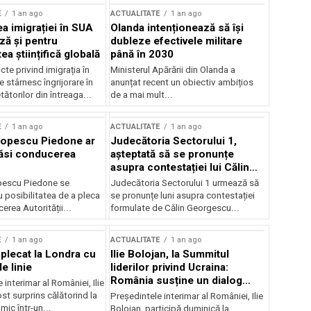
E
1 an ago
ACTUALITATE
1 an ago
a imigrației în SUA
Olanda intenționează să își
ză și pentru
dubleze efectivele militare
a științifică globală
până în 2030
cte privind imigrația în
Ministerul Apărării din Olanda a
e stârnesc îngrijorare în
anunțat recent un obiectiv ambițios
tătorilor din întreaga...
de a mai mult...
E
1 an ago
ACTUALITATE
1 an ago
Popescu Piedone ar
Judecătoria Sectorului 1,
ăsi conducerea
așteptată să se pronunțe
asupra contestației lui Călin
Georgescu privind controlul
pescu Piedone se
Judecătoria Sectorului 1 urmează să
judiciar
 posibilitatea de a pleca
se pronunțe luni asupra contestației
erea Autorității...
formulate de Călin Georgescu...
E
1 an ago
ACTUALITATE
1 an ago
 plecat la Londra cu
Ilie Bolojan, la Summitul
e linie
liderilor privind Ucraina:
România susține un dialog
 interimar al României, Ilie
transatlantic pentru securitate
ost surprins călătorind la
Președintele interimar al României, Ilie
și stabilitate
ic într-un...
Bolojan, participă duminică la