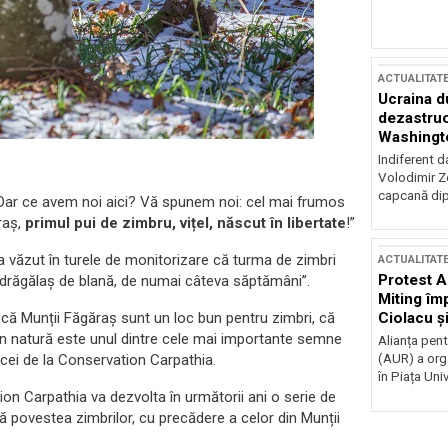
ACTUALITAT
Ucraina d
dezastruo
Washingto
incertitud
Indiferent d
Volodimir Ze
capcană dip
„Dar ce avem noi aici? Vă spunem noi: cel mai frumos
raș,
primul pui de zimbru, vițel, născut în libertate
!”
a văzut în turele de monitorizare că turma de zimbri
ACTUALITAT
Protest A
 drăgălaș de blană, de numai câteva săptămâni”.
Miting îm
Ciolacu ș
ă Munții Făgăraș sunt un loc bun pentru zimbri, că
Victoriei
n natură este unul dintre cele mai importante semne
Alianța pen
(AUR) a org
s cei de la Conservation Carpathia.
în Piața Univ
ion Carpathia va dezvolta în următorii ani o serie de
că povestea zimbrilor, cu precădere a celor din Munții