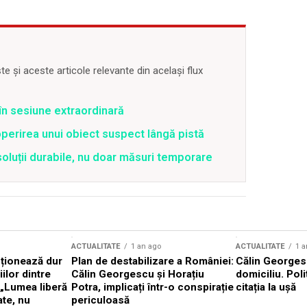
 și aceste articole relevante din același flux
t în sesiune extraordinară
perirea unui obiect suspect lângă pistă
soluții durabile, nu doar măsuri temporare
ACTUALITATE
1 an ago
ACTUALITATE
1 a
cționează dur
Plan de destabilizare a României:
Călin Georgesc
ilor dintre
Călin Georgescu și Horațiu
domiciliu. Poli
 „Lumea liberă
Potra, implicați într-o conspirație
citația la ușă
ate, nu
periculoasă