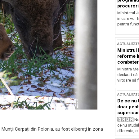
programul
procurori
Ministerul Ju
în care vor f
pentru funcți
ACTUALITAT
Ministrul
reforme î
combaterea
Ministra Med
declarat că
viitoare să 
ACTUALITAT
De ce nu 
doar pentr
superioar
🇳🇴🇷🇴 No
ce nu studii
 Munții Carpați din Polonia, au fost eliberați în zona
diferența, ci