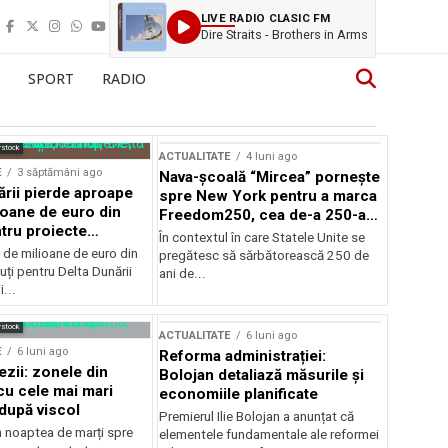
LIVE RADIO CLASIC FM
Dire Straits - Brothers in Arms
SPORT
RADIO
rstock
ACTUALITATE
4 luni ago
E
3 săptămâni ago
Nava-școală “Mircea” pornește
ării pierde aproape
spre New York pentru a marca
ioane de euro din
Freedom250, cea de-a 250-a
tru proiecte
aniversare a Statelor Unite
În contextul în care Statele Unite se
de milioane de euro din
pregătesc să sărbătorească 250 de
ți pentru Delta Dunării
ani de...
...
rstock
ACTUALITATE
6 luni ago
E
6 luni ago
Reforma administrației:
ezii: zonele din
Bolojan detaliază măsurile și
u cele mai mari
economiile planificate
după viscol
Premierul Ilie Bolojan a anunțat că
n noaptea de marți spre
elementele fundamentale ale reformei