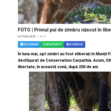
FOTO | Primul pui de zimbru născut în libe
ACTUALITATE
16:11
TELEGRAM
WHATSAPP
FACEBOOK
În luna mai, opt zimbri au fost eliberați în Munți
desfășurat de Conservation Carpathia. Acum, ONG-
libertate, în această zonă, după 200 de ani.