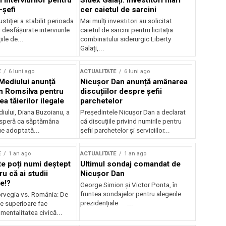
 interviurilor pentru
Sidex Galați: Investitori mari
-șefi
cer caietul de sarcini
stiției a stabilit perioada
Mai mulți investitori au solicitat
i desfășurate interviurile
caietul de sarcini pentru licitația
ile de...
combinatului siderurgic Liberty
Galați,...
E
6 luni ago
ACTUALITATE
6 luni ago
 Mediului anunță
Nicușor Dan anunță amânarea
n Romsilva pentru
discuțiilor despre șefii
 tăierilor ilegale
parchetelor
iului, Diana Buzoianu, a
Președintele Nicușor Dan a declarat
 speră ca săptămâna
că discuțiile privind numirile pentru
fie adoptată...
șefii parchetelor și serviciilor...
E
1 an ago
ACTUALITATE
1 an ago
te poți numi deștept
Ultimul sondaj comandat de
u că ai studii
Nicușor Dan
e!?
George Simion și Victor Ponta, în
fruntea sondajelor pentru alegerile
rvegia vs. România: De
prezidențiale ...
le superioare fac
 mentalitatea civică...