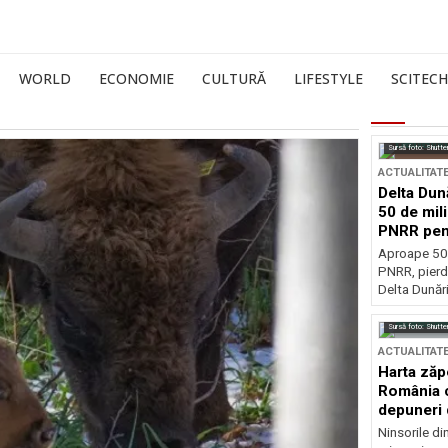
WORLD
ECONOMIE
CULTURĂ
LIFESTYLE
SCITECH
Sursă foto: Shutte
ACTUALITAT
Delta Dun
50 de mil
PNRR pen
esențiale
Aproape 50 
PNRR, pierdu
Delta Dunării
Sursă foto: Shutte
ACTUALITAT
Harta zăp
România c
depuneri 
Ninsorile di