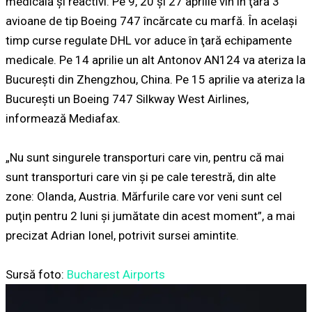
medicală şi reactivi. Pe 9, 20 şi 27 aprilie vin în ţară 3
avioane de tip Boeing 747 încărcate cu marfă. În același
timp curse regulate DHL vor aduce în ţară echipamente
medicale. Pe 14 aprilie un alt Antonov AN124 va ateriza la
Bucureşti din Zhengzhou, China. Pe 15 aprilie va ateriza la
București un Boeing 747 Silkway West Airlines,
informează Mediafax.
„Nu sunt singurele transporturi care vin, pentru că mai
sunt transporturi care vin şi pe cale terestră, din alte
zone: Olanda, Austria. Mărfurile care vor veni sunt cel
puţin pentru 2 luni şi jumătate din acest moment”, a mai
precizat Adrian Ionel, potrivit sursei amintite.
Sursă foto:
Bucharest Airports