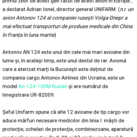
primul zbor de acest gen făcut de acest avion în Europa”,
a declarat Adrian Ionel, director general UNIFARM. (
n.r. un
avion Antonov 124 al companiei rusești Volga-Dnepr a
mai efectuat transporturi de produse medicale din China
în Franța în luna martie
)
Antonov AN 124 este unul din cele mai mari avioane din
lume și, în același timp, este unul destul de rar. Avionul
care a aterizat marți la București este deținut de
compania cargo Antonov Airlines din Ucraina, este un
model
An-124-100M Ruslan
și are numărul de
înregistrare UR-82009.
Şeful Unifarm spune că alte 12 avioane de tip cargo vor
aduce mărfuri necesare medicilor din linia I: măşti de
protecţie, ochelari de protecţie, combinezoane, aparatură