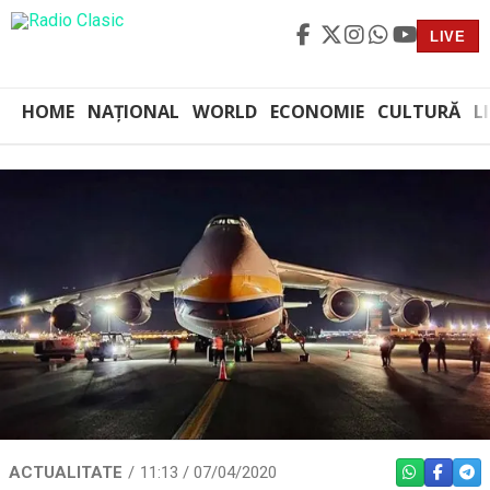
LIVE
HOME
NAȚIONAL
WORLD
ECONOMIE
CULTURĂ
L
ACTUALITATE
11:13 / 07/04/2020
WHATSAPP
FACEBO
TEL