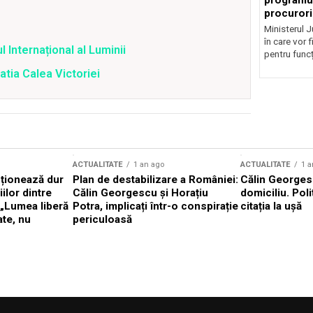
programul
procurori
Ministerul Ju
în care vor f
Internațional al Luminii
pentru funcți
tia Calea Victoriei
ACTUALITATE
1 an ago
ACTUALITATE
1 a
cționează dur
Plan de destabilizare a României:
Călin Georgesc
ilor dintre
Călin Georgescu și Horațiu
domiciliu. Poli
 „Lumea liberă
Potra, implicați într-o conspirație
citația la ușă
ate, nu
periculoasă