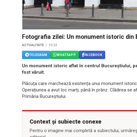
Fotografia zilei: Un monument istoric din 
ACTUALITATE
10:23
TELEGRAM
WHATSAPP
FACEBOOK
Un monument istoric aflat în centrul Bucureștiului, pe
fost văruit.
Plăcuța care marchează existența unui monument istoric a
Operațiunea a avut loc marți, până în prânz. Clădirea se afl
Primăria Bucureștiului.
Context și subiecte conexe
Pentru o imagine mai completă a subiectului, urmărește