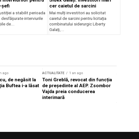
 interviurilor pentru
Sidex Galați: Investitori mari
-șefi
cer caietul de sarcini
stiției a stabilit perioada
Mai mulți investitori au solicitat
i desfășurate interviurile
caietul de sarcini pentru licitația
ile de...
combinatului siderurgic Liberty
Galați,...
n ago
ACTUALITATE
1 an ago
ACTUALITATE
u, de negăsit la
Toni Greblă, revocat din funcția
Ilie Boloj
ția Buftea i-a lăsat
de președinte al AEP. Zsombor
alegerilor
Vajda preia conducerea
constituți
interimară
concentră
viitoarelo