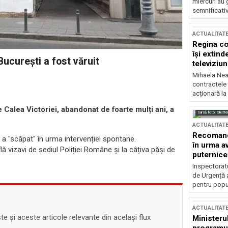
miercuri au 
semnificati
ACTUALITAT
Regina co
își extind
București a fost văruit
televiziun
Mihaela Nea
contractele 
acționară la
 Calea Victoriei, abandonat de foarte mulți ani, a
Sursă foto: Shutte
ACTUALITAT
Recomandă
 "scăpat" în urma intervenției spontane.
în urma av
ă vizavi de sediul Poliției Române și la câțiva păși de
puternice
Inspectoratu
de Urgență 
pentru popula
ACTUALITAT
 și aceste articole relevante din același flux
Ministerul