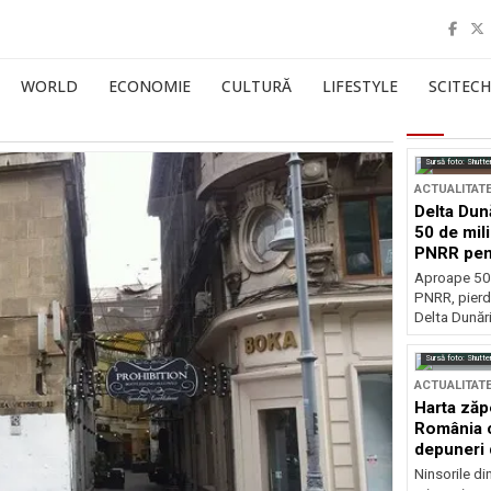
WORLD
ECONOMIE
CULTURĂ
LIFESTYLE
SCITECH
Sursă foto: Shutte
ACTUALITAT
Delta Dun
50 de mil
PNRR pen
esențiale
Aproape 50 
PNRR, pierdu
Delta Dunării
Sursă foto: Shutte
ACTUALITAT
Harta zăp
România c
depuneri 
Ninsorile di