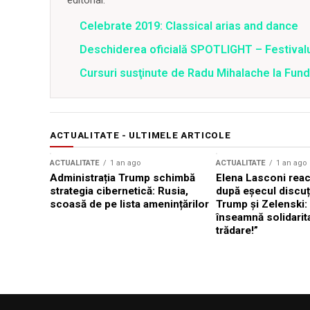
editorial.
Celebrate 2019: Classical arias and dance
Deschiderea oficială SPOTLIGHT – Festivalul 
Cursuri susţinute de Radu Mihalache la Funda
ACTUALITATE - ULTIMELE ARTICOLE
ACTUALITATE
1 an ago
ACTUALITATE
1 an ago
Administrația Trump schimbă
Elena Lasconi rea
strategia cibernetică: Rusia,
după eșecul discuți
scoasă de pe lista amenințărilor
Trump și Zelenski:
înseamnă solidarit
trădare!”