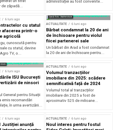
generat un strat
administrației au fost convenite...
v de zăpadă...
Sursă foto: Shutterstock
E
6 luni ago
ACTUALITATE
6 luni ago
ntractelor cu statul
Bărbat condamnat la 20 de ani
e afacerea printr-o
de închisoare pentru violul
e agricolă
fiicei partenerei sale
gu, cunoscută pentru
Un bărbat din Arad a fost condamnat
sale cu statul, devine
la 20 de ani de închisoare pentru...
 Agro TV, o...
rstock
ACTUALITATE
6 luni ago
E
6 luni ago
Volumul tranzacțiilor
rile ISU București
imobiliare din 2025: scădere
ertizării de ninsori
semnificativă față de 2024
Volumul total al tranzacțiilor
l General pentru Situații
imobiliare din 2025 a fost de
a emis recomandări
aproximativ 525 de milioane...
ție, în urma avertizării...
E
6 luni ago
ACTUALITATE
6 luni ago
 Justiției anunță
Noul interes pentru fostul