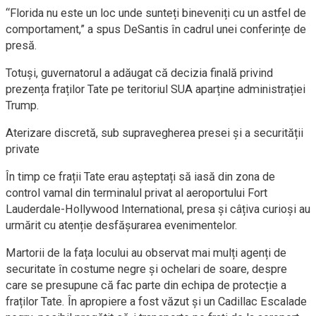
“Florida nu este un loc unde sunteți bineveniți cu un astfel de
comportament,” a spus DeSantis în cadrul unei conferințe de
presă.
Totuși, guvernatorul a adăugat că decizia finală privind
prezența fraților Tate pe teritoriul SUA aparține administrației
Trump.
Aterizare discretă, sub supravegherea presei și a securității
private
În timp ce frații Tate erau așteptați să iasă din zona de
control vamal din terminalul privat al aeroportului Fort
Lauderdale-Hollywood International, presa și câțiva curioși au
urmărit cu atenție desfășurarea evenimentelor.
Martorii de la fața locului au observat mai mulți agenți de
securitate în costume negre și ochelari de soare, despre
care se presupune că fac parte din echipa de protecție a
fraților Tate. În apropiere a fost văzut și un Cadillac Escalade