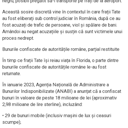
negru, posibil pregătit să-i transporte pe frați de la aeroport.
Această sosire discretă vine în contextul în care frații Tate
au fost eliberați sub control judiciar în România, după ce au
fost acuzați de trafic de persoane, viol și spălare de bani.
Amândoi au negat acuzațiile și susțin că sunt victimele unui
proces nedrept.
Bunurile confiscate de autoritățile române, parțial restituite
În timp ce frații Tate își reiau viața în Florida, o parte dintre
bunurile confiscate de autoritățile române le-au fost
returnate.
În ianuarie 2023, Agenția Națională de Administrare a
Bunurilor Indisponibilizate (ANABI) a anunțat că a confiscat
bunuri în valoare de peste 18 milioane de lei (aproximativ
2,98 milioane de lire sterline), incluzând:
• 29 de bunuri mobile (inclusiv mașini de lux și ceasuri
scumpe);