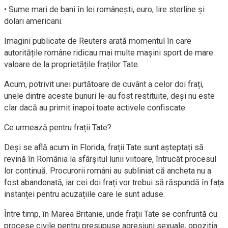
• Sume mari de bani în lei românești, euro, lire sterline și
dolari americani.
Imagini publicate de Reuters arată momentul în care
autoritățile române ridicau mai multe mașini sport de mare
valoare de la proprietățile fraților Tate.
Acum, potrivit unei purtătoare de cuvânt a celor doi frați,
unele dintre aceste bunuri le-au fost restituite, deși nu este
clar dacă au primit înapoi toate activele confiscate.
Ce urmează pentru frații Tate?
Deși se află acum în Florida, frații Tate sunt așteptați să
revină în România la sfârșitul lunii viitoare, întrucât procesul
lor continuă. Procurorii români au subliniat că ancheta nu a
fost abandonată, iar cei doi frați vor trebui să răspundă în fața
instanței pentru acuzațiile care le sunt aduse.
Între timp, în Marea Britanie, unde frații Tate se confruntă cu
procese civile pentru presupuse agresiuni sexuale, opoziția