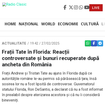
LIVE
HOME
NAȚIONAL
WORLD
ECONOMIE
CULTURĂ
L
ACTUALITATE
19:42 / 27/02/2025
WHATSAPP
FACEBO
TEL
Frații Tate în Florida: Reacții
controversate și bunuri recuperate după
ancheta din România
Frații Andrew și Tristan Tate au ajuns în Florida după ce
autoritățile române le-au permis să părăsească țara, însă
sosirea lor nu a fost lipsită de controverse. Guvernatorul
statului Florida, Ron DeSantis, a declarat că nu a fost informat
în prealabil despre aterizarea acestora și că nu îi consideră
bineveniți.