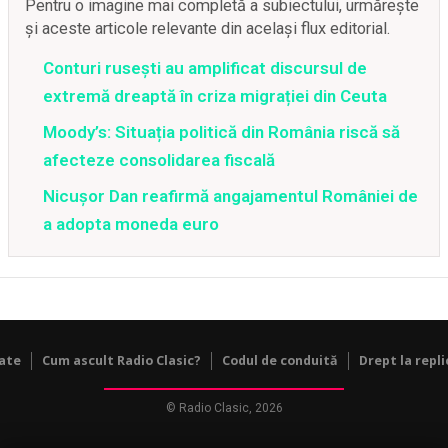
Pentru o imagine mai completă a subiectului, urmărește
și aceste articole relevante din același flux editorial.
Conturi rusești au amplificat discursul de
extremă dreaptă în criza migrației din Ceuta
Moody’s: Situația politică din România riscă să
afecteze consolidarea fiscală
Nicușor Dan reafirmă angajamentul României de
a adopta moneda euro
tate
Cum ascult Radio Clasic?
Codul de conduită
Drept la repli
© Radio Clasic, 2026