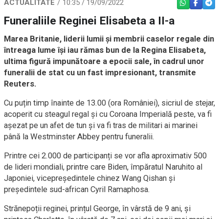
ACTUALITATE
10:35 / 19/09/2022
WHATSAPP
FACEBO
TEL
Funeraliile Reginei Elisabeta a II-a
Marea Britanie, liderii lumii și membrii caselor regale din
întreaga lume își iau rămas bun de la Regina Elisabeta,
ultima figură impunătoare a epocii sale, în cadrul unor
funeralii de stat cu un fast impresionant, transmite
Reuters.
Cu puțin timp înainte de 13.00 (ora României), sicriul de stejar,
acoperit cu steagul regal și cu Coroana Imperială peste, va fi
așezat pe un afet de tun și va fi tras de militari ai marinei
până la Westminster Abbey pentru funeralii.
Printre cei 2.000 de participanți se vor afla aproximativ 500
de lideri mondiali, printre care Biden, împăratul Naruhito al
Japoniei, vicepreședintele chinez Wang Qishan și
președintele sud-african Cyril Ramaphosa.
Strănepoții reginei, prințul George, în vârstă de 9 ani, și