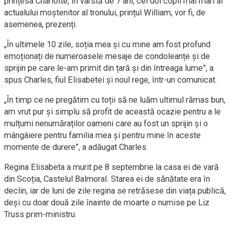
prințesa Charlotte, în vârstă de 7 ani, cei doi copii mai mari ai
actualului moștenitor al tronului, prințul William, vor fi, de
asemenea, prezenți.
„În ultimele 10 zile, soția mea și cu mine am fost profund
emoționați de numeroasele mesaje de condoleanțe și de
sprijin pe care le-am primit din țară și din întreaga lume”, a
spus Charles, fiul Elisabetei și noul rege, într-un comunicat.
„În timp ce ne pregătim cu toții să ne luăm ultimul rămas bun,
am vrut pur și simplu să profit de această ocazie pentru a le
mulțumi nenumăraților oameni care au fost un sprijin și o
mângâiere pentru familia mea și pentru mine în aceste
momente de durere”, a adăugat Charles.
Regina Elisabeta a murit pe 8 septembrie la casa ei de vară
din Scoția, Castelul Balmoral. Starea ei de sănătate era în
declin, iar de luni de zile regina se retrăsese din viața publică,
deși cu doar două zile înainte de moarte o numise pe Liz
Truss prim-ministru.