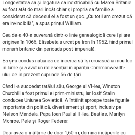
Longevitatea sa și legătura sa inextricabilă cu Marea Britanie
au fost atât de mari încât chiar și propria sa familie a
considerat că decesul ei a fost un șoc. „Cu toții am crezut că
era invincibilă”, a spus prințul William.
Cea de-a 40-a suverană dintr-o linie genealogică care își are
originea în 1066, Elisabeta a urcat pe tron în 1952, fiind primul
monarh britanic din perioada post-imperială.
Ea și-a condus națiunea ce încerca să își croiască un nou loc
în lume și a avut un rol esențial în apariția Commonwealth-
ului, ce în prezent cuprinde 56 de țări.
Când i-a succedat tatălui său, George al VI-lea, Winston
Churchill a fost primul ei prim-ministru, iar Iosif Stalin
conducea Uniunea Sovietică. A întâlnit aproape toate figurile
importante din politică, divertisment și sport, inclusiv pe
Nelson Mandela, Papa Ioan Paul al II-lea, Beatles, Marilyn
Monroe, Pele și Roger Federer.
Deși avea o înălțime de doar 1,60 m, domina încăperile cu