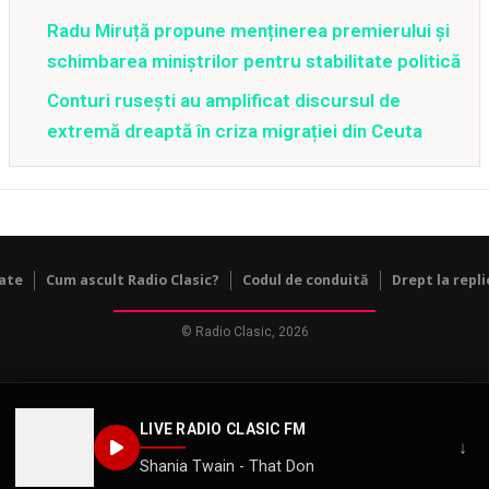
Radu Miruță propune menținerea premierului și
schimbarea miniștrilor pentru stabilitate politică
Conturi rusești au amplificat discursul de
extremă dreaptă în criza migrației din Ceuta
tate
Cum ascult Radio Clasic?
Codul de conduită
Drept la repli
© Radio Clasic, 2026
LIVE RADIO CLASIC FM
↓
Shania Twain - That Don