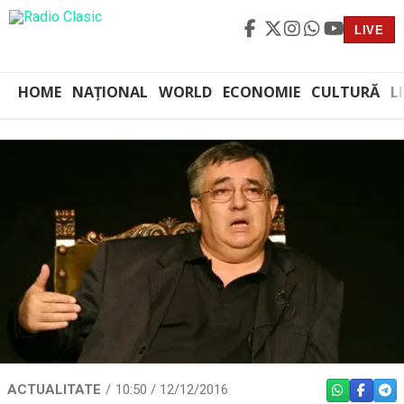
LIVE
HOME
NAȚIONAL
WORLD
ECONOMIE
CULTURĂ
L
ACTUALITATE
10:50 / 12/12/2016
WHATSAPP
FACEBO
TEL