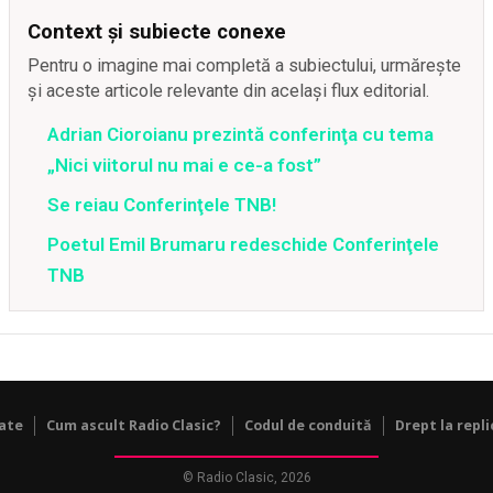
Context și subiecte conexe
Pentru o imagine mai completă a subiectului, urmărește
și aceste articole relevante din același flux editorial.
Adrian Cioroianu prezintă conferinţa cu tema
„Nici viitorul nu mai e ce-a fost”
Se reiau Conferinţele TNB!
Poetul Emil Brumaru redeschide Conferinţele
TNB
tate
Cum ascult Radio Clasic?
Codul de conduită
Drept la repli
© Radio Clasic, 2026