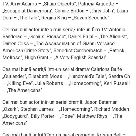
TV: Amy Adams – „Sharp Objects”, Patricia Arquette –
„Escape at Dannemora”, Connie Britton – „Dirty John”, Laura
Dern – „The Tale”, Regina King – „Seven Seconds”
Cel mai bun actor într-o miniserie/ într-un film TV: Antonio
Banderas – „Genius: Picasso”, Daniel Bruhl – „The Alienist”,
Darren Criss – „The Assassination of Gianni Versace:
American Crime Story”, Benedict Cumberbatch – „Patrick
Melrose”, Hugh Grant – „A Very English Scandal”
Cea mai bună actriţă într-un serial dramă: Caitriona Balfe –
„Outlander”, Elisabeth Moss – „Handmaid’s Tale”, Sandra Oh
– „Killing Eve”, Julia Roberts – „Homecoming”, Keri Russell
– „The Americans”
Cel mai bun actor într-un serial dramă: Jason Bateman –
„Ozark”, Stephan James – „Homecoming”, Richard Madden –
„Bodyguard”, Billy Porter – „Pose”, Matthew Rhys – „The
Americans”
Cea mai bună actriţă într-un serial comedie: Kristen Bell –