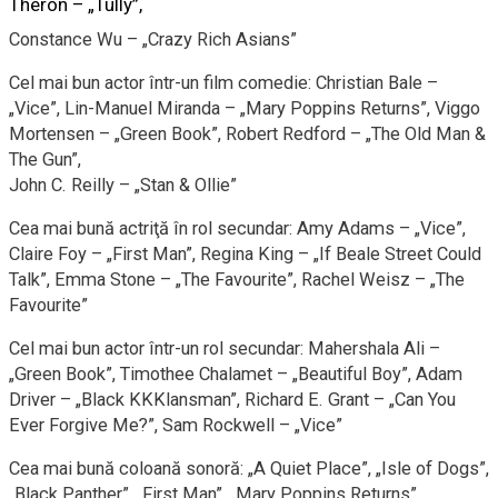
Theron – „Tully”,
Constance Wu – „Crazy Rich Asians”
Cel mai bun actor într-un film comedie: Christian Bale –
„Vice”, Lin-Manuel Miranda – „Mary Poppins Returns”, Viggo
Mortensen – „Green Book”, Robert Redford – „The Old Man &
The Gun”,
John C. Reilly – „Stan & Ollie”
Cea mai bună actriţă în rol secundar: Amy Adams – „Vice”,
Claire Foy – „First Man”, Regina King – „If Beale Street Could
Talk”, Emma Stone – „The Favourite”, Rachel Weisz – „The
Favourite”
Cel mai bun actor într-un rol secundar: Mahershala Ali –
„Green Book”, Timothee Chalamet – „Beautiful Boy”, Adam
Driver – „Black KKKlansman”, Richard E. Grant – „Can You
Ever Forgive Me?”, Sam Rockwell – „Vice”
Cea mai bună coloană sonoră: „A Quiet Place”, „Isle of Dogs”,
„Black Panther”, „First Man”, „Mary Poppins Returns”