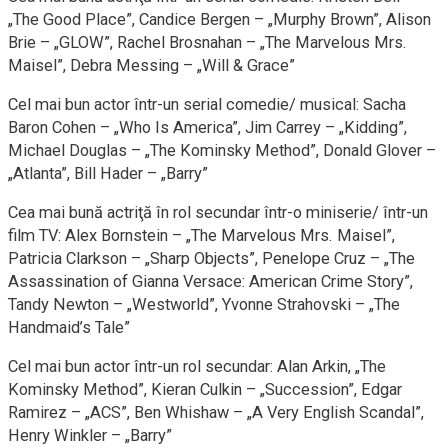
„The Good Place”, Candice Bergen – „Murphy Brown”, Alison
Brie – „GLOW”, Rachel Brosnahan – „The Marvelous Mrs.
Maisel”, Debra Messing – „Will & Grace”
Cel mai bun actor într-un serial comedie/ musical: Sacha
Baron Cohen – „Who Is America”, Jim Carrey – „Kidding”,
Michael Douglas – „The Kominsky Method”, Donald Glover –
„Atlanta”, Bill Hader – „Barry”
Cea mai bună actriţă în rol secundar într-o miniserie/ într-un
film TV: Alex Bornstein – „The Marvelous Mrs. Maisel”,
Patricia Clarkson – „Sharp Objects”, Penelope Cruz – „The
Assassination of Gianna Versace: American Crime Story”,
Tandy Newton – „Westworld”, Yvonne Strahovski – „The
Handmaid’s Tale”
Cel mai bun actor într-un rol secundar: Alan Arkin, „The
Kominsky Method”, Kieran Culkin – „Succession”, Edgar
Ramirez – „ACS”, Ben Whishaw – „A Very English Scandal”,
Henry Winkler – „Barry”