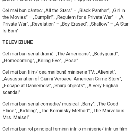
Cel mai bun cântec: „All the Stars” – „Black Panther”, „Girl in
the Movies” – „Dumplin’”, „Requiem for a Private War” – „A
Private War”, „Revelation” – „Boy Erased”, „Shallow” – „A Star
Is Born”
TELEVIZIUNE
Cel mai bun serial dramă: „The Americans”, „Bodyguard”,
„Homecoming”, „Killing Eve”, „Pose”
Cel mai bun film/ cea mai bună miniserie TV: „Alienist”,
„Assassination of Gianni Versace: American Crime Story”,
„Escape at Dannemora”, „Sharp objects”, „A very English
scandal”
Cel mai bun serial comedie/ musical: „Barry”, „The Good
Place”, „Kidding”, „The Kominsky Method”, „The Marvelous
Mrs. Maisel”
Cel mai bun rol principal feminin într-o miniserie/ într-un film