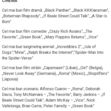
CINEMA
Cel mai bun film dramă: „Black Panther”, „Black KKKlansman”,
„Bohemian Rhapsody”, „If Beale Street Could Talk”, „A Star Is
Born”
Cel mai bun film comedie: „Crazy Rich Asians”, „The
Favorite”, „Green Book”, „Mary Poppins Returns”, „Vice”
Cel mai bun lungmetraj animat: „Incredibles 2”, „Isle of
Dogs”,”Mirai”, „Ralph Breaks the Internet”,”Spider-Man Into
the Spider-Verse”
Cel mai bun film străin: „Capernaum” (Liban), „Girl” (Belgia),
„Never Look Away” (Germania), „Roma” (Mexic), „Shoplifters”
(Japonia)
Cel mai bun scenariu: Alfonso Cuaron – „Roma”, Deborah
Davis, Tony McNamara – „The Favorite”, Barry Jenkins – „If
Beale Street Could Talk”, Adam McKay – „Vice”, Nick
Vallelonga, Brian Currie, Peter Farrelly – „Green Book”