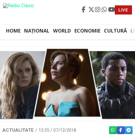
LIVE
HOME
NAȚIONAL
WORLD
ECONOMIE
CULTURĂ
L
ACTUALITATE
13:35 / 07/12/2018
WHATSAPP
FACEBO
TEL