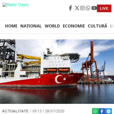
LIVE
HOME
NAȚIONAL
WORLD
ECONOMIE
CULTURĂ
L
ACTUALITATE
09:13 / 28/07/2020
WHATSAPP
FACEBO
TEL