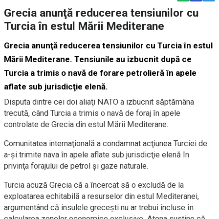
Grecia anunţă reducerea tensiunilor cu
Turcia în estul Mării Mediterane
Grecia anunţă reducerea tensiunilor cu Turcia în estul
Mării Mediterane. Tensiunile au izbucnit după ce
Turcia a trimis o navă de forare petrolieră în apele
aflate sub jurisdicţie elenă.
Disputa dintre cei doi aliaţi NATO a izbucnit săptămâna
trecută, când Turcia a trimis o navă de foraj în apele
controlate de Grecia din estul Mării Mediterane.
Comunitatea internaţională a condamnat acţiunea Turciei de
a-şi trimite nava în apele aflate sub jurisdicţie elenă în
privinţa forajului de petrol şi gaze naturale.
Turcia acuză Grecia că a încercat să o excludă de la
exploatarea echitabilă a resurselor din estul Mediteranei,
argumentând că insulele greceşti nu ar trebui incluse în
calcularea zonelor economice exclusive. Atena susţine că