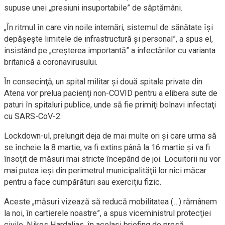
supuse unei „presiuni insuportabile” de săptămâni.
„În ritmul în care vin noile internări, sistemul de sănătate îşi
depăşeşte limitele de infrastructură şi personal”, a spus el,
insistând pe „creşterea importantă” a infectărilor cu varianta
britanică a coronavirusului.
În consecinţă, un spital militar şi două spitale private din
Atena vor prelua pacienţi non-COVID pentru a elibera sute de
paturi în spitaluri publice, unde să fie primiţi bolnavi infectaţi
cu SARS-CoV-2.
Lockdown-ul, prelungit deja de mai multe ori şi care urma să
se încheie la 8 martie, va fi extins până la 16 martie şi va fi
însoţit de măsuri mai stricte începând de joi. Locuitorii nu vor
mai putea ieşi din perimetrul municipalităţii lor nici măcar
pentru a face cumpărături sau exerciţiu fizic.
Aceste „măsuri vizează să reducă mobilitatea (…) rămânem
la noi, în cartierele noastre”, a spus viceministrul protecţiei
civile, Nikos Hardalias, în acelaşi briefing de presă.