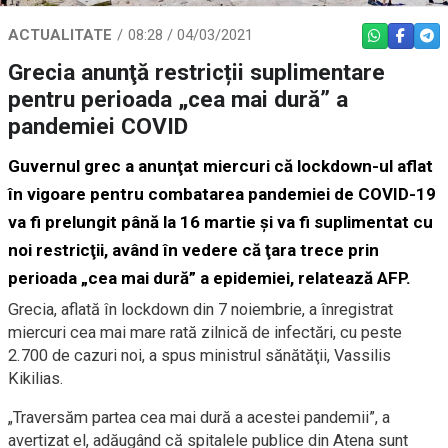
ACTUALITATE
08:28 / 04/03/2021
WHATSAPP
FACEBO
TEL
Grecia anunţă restricții suplimentare
pentru perioada „cea mai dură” a
pandemiei COVID
Guvernul grec a anunţat miercuri că lockdown-ul aflat
în vigoare pentru combatarea pandemiei de COVID-19
va fi prelungit până la 16 martie şi va fi suplimentat cu
noi restricţii, având în vedere că ţara trece prin
perioada „cea mai dură” a epidemiei, relatează AFP.
Grecia, aflată în lockdown din 7 noiembrie, a înregistrat
miercuri cea mai mare rată zilnică de infectări, cu peste
2.700 de cazuri noi, a spus ministrul sănătăţii, Vassilis
Kikilias.
„Traversăm partea cea mai dură a acestei pandemii”, a
avertizat el, adăugând că spitalele publice din Atena sunt