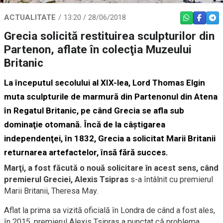
ACTUALITATE
13:20 / 28/06/2018
WHATSAPP
FACEBO
TEL
Grecia solicită restituirea sculpturilor din
Partenon, aflate în colecţia Muzeului
Britanic
La începutul secolului al XIX-lea, Lord Thomas Elgin
muta sculpturile de marmură din Partenonul din Atena
în Regatul Britanic, pe când Grecia se afla sub
dominaţie otomană. Încă de la câştigarea
independenţei, în 1832, Grecia a solicitat Marii Britanii
returnarea artefactelor, însă fără succes.
Marţi, a fost făcută o nouă solicitare în acest sens, când
premierul Greciei, Alexis Tsipras
s-a întâlnit cu premierul
Marii Britanii, Theresa May.
Aflat la prima sa vizită oficială în Londra de când a fost ales,
în 2015, premierul Alexis Tsipras a punctat că problema