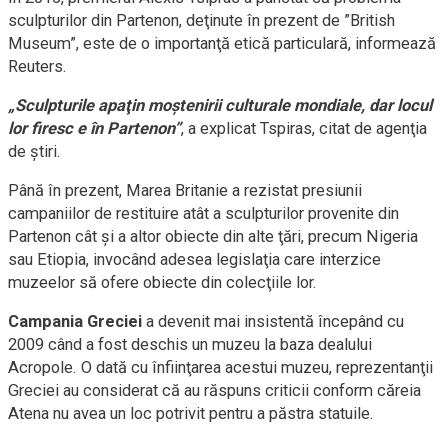
sculpturilor din Partenon, deţinute în prezent de ”British
Museum”, este de o importanţă etică particulară, informează
Reuters.
„Sculpturile apaţin moştenirii culturale mondiale, dar locul
lor firesc e în Partenon”
, a explicat Tspiras, citat de agenţia
de ştiri.
Până în prezent, Marea Britanie a rezistat presiunii
campaniilor de restituire atât a sculpturilor provenite din
Partenon cât şi a altor obiecte din alte ţări, precum Nigeria
sau Etiopia, invocând adesea legislaţia care interzice
muzeelor să ofere obiecte din colecţiile lor.
Campania Greciei
a devenit mai insistentă începând cu
2009 când a fost deschis un muzeu la baza dealului
Acropole. O dată cu înfiinţarea acestui muzeu, reprezentanţii
Greciei au considerat că au răspuns criticii conform căreia
Atena nu avea un loc potrivit pentru a păstra statuile.