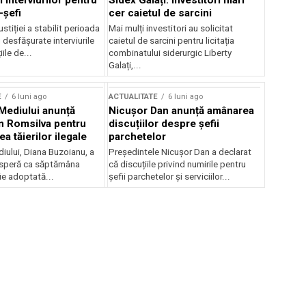
 interviurilor pentru
Sidex Galați: Investitori mari
-șefi
cer caietul de sarcini
stiției a stabilit perioada
Mai mulți investitori au solicitat
i desfășurate interviurile
caietul de sarcini pentru licitația
ile de...
combinatului siderurgic Liberty
Galați,...
E
6 luni ago
ACTUALITATE
6 luni ago
 Mediului anunță
Nicușor Dan anunță amânarea
n Romsilva pentru
discuțiilor despre șefii
 tăierilor ilegale
parchetelor
iului, Diana Buzoianu, a
Președintele Nicușor Dan a declarat
 speră ca săptămâna
că discuțiile privind numirile pentru
fie adoptată...
șefii parchetelor și serviciilor...