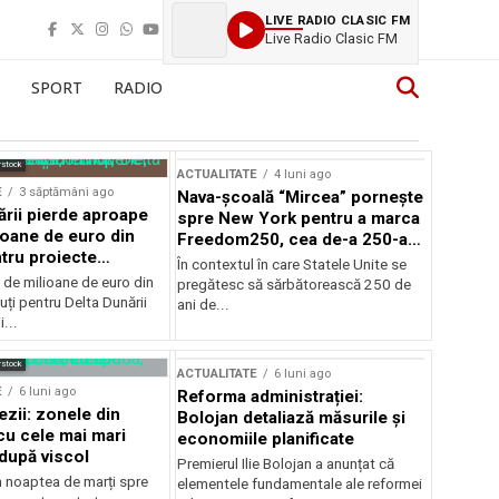
LIVE RADIO CLASIC FM
Live Radio Clasic FM
SPORT
RADIO
rstock
ACTUALITATE
4 luni ago
E
3 săptămâni ago
Nava-școală “Mircea” pornește
ării pierde aproape
spre New York pentru a marca
ioane de euro din
Freedom250, cea de-a 250-a
tru proiecte
aniversare a Statelor Unite
În contextul în care Statele Unite se
de milioane de euro din
pregătesc să sărbătorească 250 de
ți pentru Delta Dunării
ani de...
...
rstock
ACTUALITATE
6 luni ago
E
6 luni ago
Reforma administrației:
ezii: zonele din
Bolojan detaliază măsurile și
u cele mai mari
economiile planificate
după viscol
Premierul Ilie Bolojan a anunțat că
n noaptea de marți spre
elementele fundamentale ale reformei