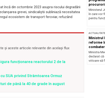
programul
procurori
t încă din octombrie 2023 asupra riscului degradării
Ministerul Ju
n declanșarea grevei, sindicaliștii subliniază necesitatea
în care vor f
ntregul ecosistem de transport feroviar, refuzând
pentru funcți
ACTUALITAT
Ministrul
reforme î
combaterea
 și aceste articole relevante din același flux
Ministra Med
declarat că
viitoare să 
gura funcționarea reactorului 2 de la
rd cu SUA privind Strâmtoarea Ormuz
uri de până la 40 de grade în august