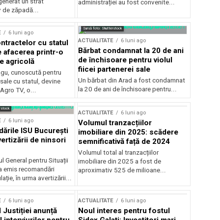
generat un strat
administrației au fost convenite...
v de zăpadă...
Sursă foto: Shutterstock
E
6 luni ago
ACTUALITATE
6 luni ago
ntractelor cu statul
Bărbat condamnat la 20 de ani
e afacerea printr-o
de închisoare pentru violul
e agricolă
fiicei partenerei sale
gu, cunoscută pentru
Un bărbat din Arad a fost condamnat
sale cu statul, devine
la 20 de ani de închisoare pentru...
 Agro TV, o...
rstock
ACTUALITATE
6 luni ago
E
6 luni ago
Volumul tranzacțiilor
rile ISU București
imobiliare din 2025: scădere
ertizării de ninsori
semnificativă față de 2024
Volumul total al tranzacțiilor
l General pentru Situații
imobiliare din 2025 a fost de
a emis recomandări
aproximativ 525 de milioane...
ție, în urma avertizării...
E
6 luni ago
ACTUALITATE
6 luni ago
 Justiției anunță
Noul interes pentru fostul