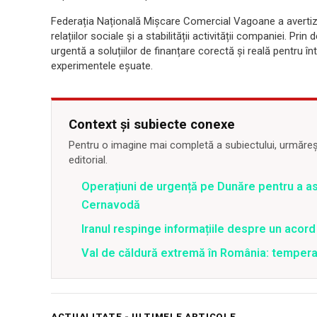
Federația Națională Mișcare Comercial Vagoane a avertiza
relațiilor sociale și a stabilității activității companiei. Pri
urgentă a soluțiilor de finanțare corectă și reală pentru î
experimentele eșuate.
Context și subiecte conexe
Pentru o imagine mai completă a subiectului, urmărește
editorial.
Operațiuni de urgență pe Dunăre pentru a asi
Cernavodă
Iranul respinge informațiile despre un aco
Val de căldură extremă în România: temperat
ACTUALITATE - ULTIMELE ARTICOLE