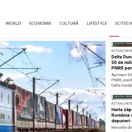
WORLD
ECONOMIE
CULTURĂ
LIFESTYLE
SCITECH
Sursă foto: Shutte
ACTUALITAT
Delta Dun
50 de mil
PNRR pen
esențiale
Aproape 50 
PNRR, pierdu
Delta Dunării
Sursă foto: Shutte
ACTUALITAT
Harta zăp
România c
depuneri 
Ninsorile di