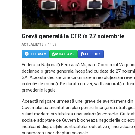
Grevă generală la CFR în 27 noiembrie
ACTUALITATE
14:38
TELEGRAM
WHATSAPP
FACEBOOK
Federația Națională Feroviară Mișcare Comercial Vagoane, a
declanșa o grevă generală începând cu data de 27 noiembr
SA. Această decizie vine ca urmare a nesoluționării revend
colectiv de muncă. Pe durata grevei, va fi asigurată o tre
prevederile legale.
Această mișcare urmează unei greve de avertisment din 
Guvernului au anunțat un plan pentru finanțarea strategică a
rulant modern și stabilirea unei salarizări corecte. Cu toat
sociale adoptate de Guvern blochează negocierile colecti
încălcând dispozițiile contractelor colective și individua
suprimarea unor drepturi salariale.