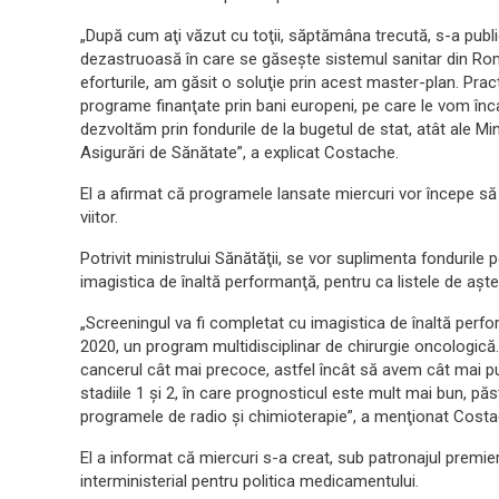
„După cum aţi văzut cu toţii, săptămâna trecută, s-a publ
dezastruoasă în care se găseşte sistemul sanitar din Ro
eforturile, am găsit o soluţie prin acest master-plan. Pr
programe finanţate prin bani europeni, pe care le vom înc
dezvoltăm prin fondurile de la bugetul de stat, atât ale Min
Asigurări de Sănătate”, a explicat Costache.
El a afirmat că programele lansate miercuri vor începe să f
viitor.
Potrivit ministrului Sănătăţii, se vor suplimenta fondurile
imagistica de înaltă performanţă, pentru ca listele de aşte
„Screeningul va fi completat cu imagistica de înaltă per
2020, un program multidisciplinar de chirurgie oncologică
cancerul cât mai precoce, astfel încât să avem cât mai puţin
stadiile 1 şi 2, în care prognosticul este mult mai bun, păs
programele de radio şi chimioterapie”, a menţionat Costa
El a informat că miercuri s-a creat, sub patronajul premieru
interministerial pentru politica medicamentului.