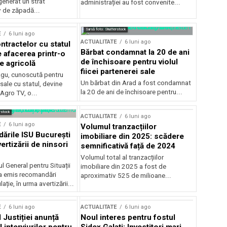
generat un strat
administrației au fost convenite...
v de zăpadă...
Sursă foto: Shutterstock
E
6 luni ago
ACTUALITATE
6 luni ago
ntractelor cu statul
Bărbat condamnat la 20 de ani
e afacerea printr-o
de închisoare pentru violul
e agricolă
fiicei partenerei sale
gu, cunoscută pentru
Un bărbat din Arad a fost condamnat
sale cu statul, devine
la 20 de ani de închisoare pentru...
 Agro TV, o...
rstock
ACTUALITATE
6 luni ago
E
6 luni ago
Volumul tranzacțiilor
rile ISU București
imobiliare din 2025: scădere
ertizării de ninsori
semnificativă față de 2024
Volumul total al tranzacțiilor
l General pentru Situații
imobiliare din 2025 a fost de
a emis recomandări
aproximativ 525 de milioane...
ție, în urma avertizării...
E
6 luni ago
ACTUALITATE
6 luni ago
 Justiției anunță
Noul interes pentru fostul