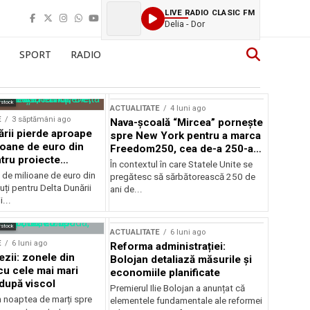
LIVE RADIO CLASIC FM
Delia - Dor
SPORT
RADIO
rstock
ACTUALITATE
4 luni ago
E
3 săptămâni ago
Nava-școală “Mircea” pornește
ării pierde aproape
spre New York pentru a marca
ioane de euro din
Freedom250, cea de-a 250-a
tru proiecte
aniversare a Statelor Unite
În contextul în care Statele Unite se
de milioane de euro din
pregătesc să sărbătorească 250 de
ți pentru Delta Dunării
ani de...
...
rstock
ACTUALITATE
6 luni ago
E
6 luni ago
Reforma administrației:
ezii: zonele din
Bolojan detaliază măsurile și
u cele mai mari
economiile planificate
după viscol
Premierul Ilie Bolojan a anunțat că
n noaptea de marți spre
elementele fundamentale ale reformei