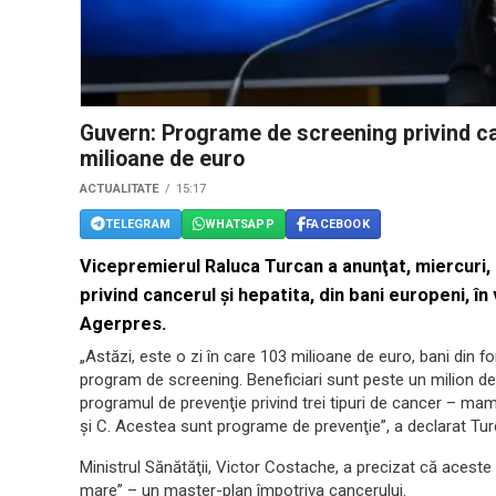
Guvern: Programe de screening privind can
milioane de euro
ACTUALITATE
15:17
TELEGRAM
WHATSAPP
FACEBOOK
Vicepremierul Raluca Turcan a anunţat, miercuri
privind cancerul şi hepatita, din bani europeni, î
Agerpres.
„Astăzi, este o zi în care 103 milioane de euro, bani din fo
program de screening. Beneficiari sunt peste un milion de 
programul de prevenţie privind trei tipuri de cancer – mama
şi C. Acestea sunt programe de prevenţie”, a declarat Turca
Ministrul Sănătăţii, Victor Costache, a precizat că acest
mare” – un master-plan împotriva cancerului.