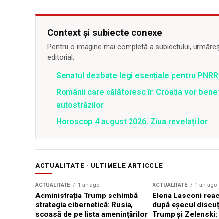
Context și subiecte conexe
Pentru o imagine mai completă a subiectului, urmărește
editorial.
Senatul dezbate legi esențiale pentru PNRR,
Românii care călătoresc în Croația vor bene
autostrăzilor
Horoscop 4 august 2026. Ziua revelațiilor
ACTUALITATE - ULTIMELE ARTICOLE
ACTUALITATE
1 an ago
ACTUALITATE
1 an ago
Administrația Trump schimbă
Elena Lasconi rea
strategia cibernetică: Rusia,
după eșecul discuți
scoasă de pe lista amenințărilor
Trump și Zelenski: