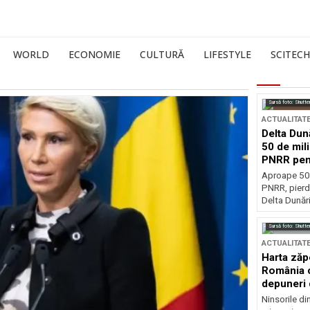
WORLD
ECONOMIE
CULTURĂ
LIFESTYLE
SCITECH
Sursă foto: Shutte
ACTUALITAT
Delta Dun
50 de mil
PNRR pen
esențiale
Aproape 50 
PNRR, pierdu
Delta Dunării
Sursă foto: Shutte
ACTUALITAT
Harta zăp
România c
depuneri 
Ninsorile di