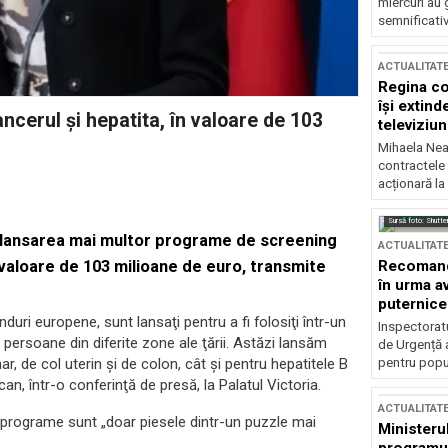
miercuri au 
semnificati
ACTUALITAT
Regina co
își extind
cerul şi hepatita, în valoare de 103
televiziun
Mihaela Nea
contractele 
acționară la
Sursă foto: Shutte
, lansarea mai multor programe de screening
ACTUALITAT
Recomandă
n valoare de 103 milioane de euro, transmite
în urma av
puternice
nduri europene, sunt lansaţi pentru a fi folosiţi într-un
Inspectoratu
persoane din diferite zone ale ţării. Astăzi lansăm
de Urgență 
pentru popula
r, de col uterin şi de colon, cât şi pentru hepatitele B
n, într-o conferinţă de presă, la Palatul Victoria.
ACTUALITAT
e programe sunt „doar piesele dintr-un puzzle mai
Ministerul