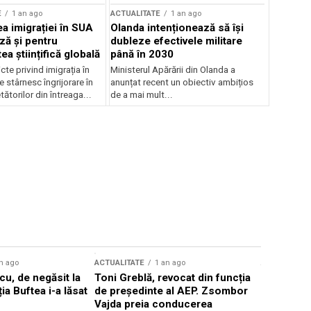
E
1 an ago
ACTUALITATE
1 an ago
a imigrației în SUA
Olanda intenționează să își
ză și pentru
dubleze efectivele militare
a științifică globală
până în 2030
cte privind imigrația în
Ministerul Apărării din Olanda a
e stârnesc îngrijorare în
anunțat recent un obiectiv ambițios
tătorilor din întreaga...
de a mai mult...
n ago
ACTUALITATE
1 an ago
ACTUALITATE
u, de negăsit la
Toni Greblă, revocat din funcția
Ilie Boloj
ția Buftea i-a lăsat
de președinte al AEP. Zsombor
alegerilor
Vajda preia conducerea
constituți