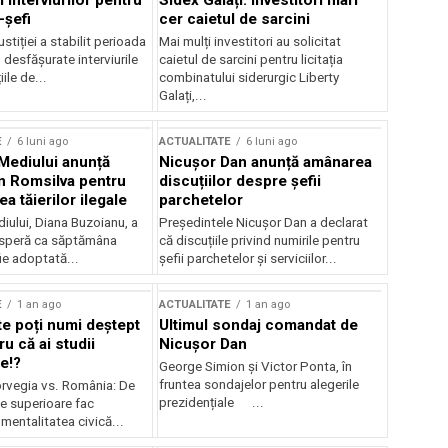
 interviurilor pentru
Sidex Galați: Investitori mari
-șefi
cer caietul de sarcini
stiției a stabilit perioada
Mai mulți investitori au solicitat
i desfășurate interviurile
caietul de sarcini pentru licitația
ile de...
combinatului siderurgic Liberty
Galați,...
E
6 luni ago
ACTUALITATE
6 luni ago
 Mediului anunță
Nicușor Dan anunță amânarea
n Romsilva pentru
discuțiilor despre șefii
 tăierilor ilegale
parchetelor
iului, Diana Buzoianu, a
Președintele Nicușor Dan a declarat
 speră ca săptămâna
că discuțiile privind numirile pentru
fie adoptată...
șefii parchetelor și serviciilor...
E
1 an ago
ACTUALITATE
1 an ago
te poți numi deștept
Ultimul sondaj comandat de
u că ai studii
Nicușor Dan
e!?
George Simion și Victor Ponta, în
fruntea sondajelor pentru alegerile
rvegia vs. România: De
prezidențiale ...
le superioare fac
 mentalitatea civică...