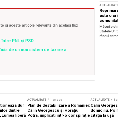
ACTUALITAT
Reprimare
este o cri
comunitate
 și aceste articole relevante din același flux
Măsurile stri
Statele Unit
rândul cerce
 între PNL și PSD
ficia de un nou sistem de taxare a
ACTUALITATE
1 an ago
ACTUALITATE
1 a
cționează dur
Plan de destabilizare a României:
Călin Georgesc
ilor dintre
Călin Georgescu și Horațiu
domiciliu. Poli
 „Lumea liberă
Potra, implicați într-o conspirație
citația la ușă