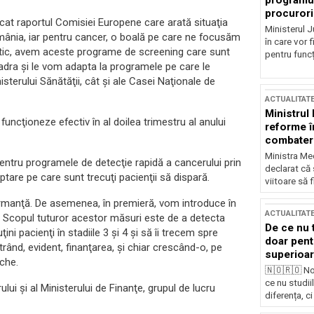
programul
procurori
icat raportul Comisiei Europene care arată situaţia
Ministerul Ju
mânia, iar pentru cancer, o boală pe care ne focusăm
în care vor f
actic, avem aceste programe de screening care sunt
pentru funcți
adra şi le vom adapta la programele pe care le
isterului Sănătăţii, cât şi ale Casei Naţionale de
ACTUALITAT
Ministrul
uncţioneze efectiv în al doilea trimestru al anului
reforme î
combaterea
Ministra Med
 pentru programele de detecţie rapidă a cancerului prin
declarat că
ptare pe care sunt trecuţi pacienţii să dispară.
viitoare să 
formanţă. De asemenea, în premieră, vom introduce în
ACTUALITAT
. Scopul tuturor acestor măsuri este de a detecta
De ce nu 
i pacienţi în stadiile 3 şi 4 şi să îi trecem spre
doar pentr
trând, evident, finanţarea, şi chiar crescând-o, pe
superioar
che.
🇳🇴🇷🇴 No
ce nu studii
lui şi al Ministerului de Finanţe, grupul de lucru
diferența, ci