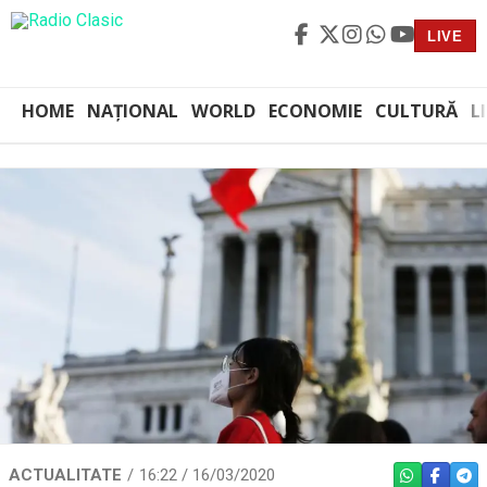
LIVE
HOME
NAȚIONAL
WORLD
ECONOMIE
CULTURĂ
L
ACTUALITATE
16:22 / 16/03/2020
WHATSAPP
FACEBO
TEL