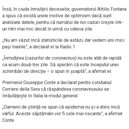
Însă, în ciuda înmulţirii deceselor, guvernatorul Attilio Fontana
a spus că există unele motive de optimism dacă sunt
analizate datele, pentru că numărul de noi cazuri creşte într-
un ritm mai mic decât în urmă cu câteva zile.
„Nu am văzut încă statisticile de astăzi, dar vedem unii mici
paşi înainte”, a declarat el la Radio 1.
„Înmulţirea (cazurilor de coronavirus) nu este atât de rapidă
ca acum două-trei zile. Să sperăm că este începutul unei
schimbări de direcţie – o spun în şoaptă”, a afirmat el.
Premierul Giuseppe Conte a declarat pentru cotidianul
Corriere della Sera că răspândirea coronavirusului se
înrăutăţeşte în Italia la modul general.
„Oamenii de ştiinţă ne spun că epidemia nu şi-a atins încă
vârful. Aceste săptămâni vor fi cele mai riscante”, a afirmat
Conte.