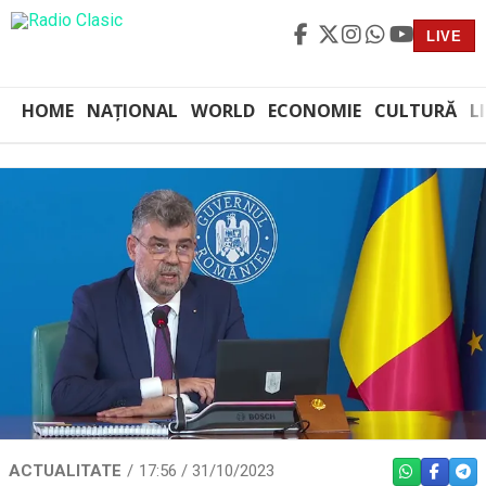
LIVE
HOME
NAȚIONAL
WORLD
ECONOMIE
CULTURĂ
L
ACTUALITATE
17:56 / 31/10/2023
WHATSAPP
FACEBO
TEL