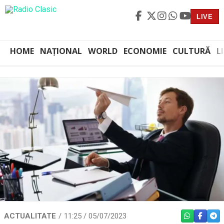
LIVE
HOME
NAȚIONAL
WORLD
ECONOMIE
CULTURĂ
L
ACTUALITATE
11:25 / 05/07/2023
WHATSAPP
FACEBO
TEL