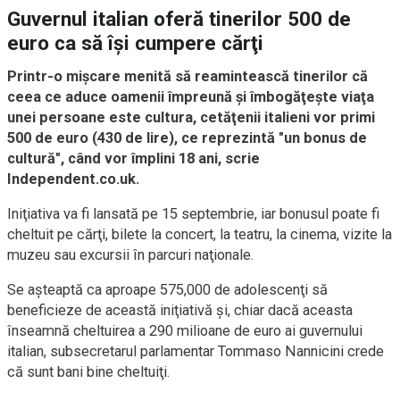
Guvernul italian oferă tinerilor 500 de
euro ca să îşi cumpere cărţi
Printr-o mişcare menită să reamintească tinerilor că
ceea ce aduce oamenii împreună şi îmbogăţeşte viaţa
unei persoane este cultura, cetăţenii italieni vor primi
500 de euro (430 de lire), ce reprezintă "un bonus de
cultură", când vor împlini 18 ani, scrie
Independent.co.uk.
Iniţiativa va fi lansată pe 15 septembrie, iar bonusul poate fi
cheltuit pe cărţi, bilete la concert, la teatru, la cinema, vizite la
muzeu sau excursii în parcuri naţionale.
Se aşteaptă ca aproape 575,000 de adolescenţi să
beneficieze de această iniţiativă şi, chiar dacă aceasta
înseamnă cheltuirea a 290 milioane de euro ai guvernului
italian, subsecretarul parlamentar Tommaso Nannicini crede
că sunt bani bine cheltuiţi.