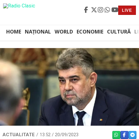
LIVE
HOME
NAȚIONAL
WORLD
ECONOMIE
CULTURĂ
L
ACTUALITATE
13:52 / 20/09/2023
WHATSAPP
FACEBO
TEL