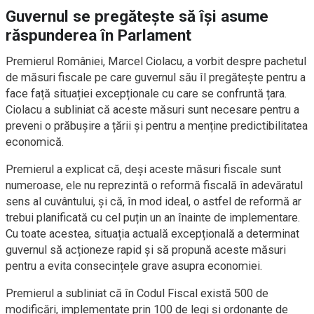
Guvernul se pregătește să își asume
răspunderea în Parlament
Premierul României, Marcel Ciolacu, a vorbit despre pachetul
de măsuri fiscale pe care guvernul său îl pregătește pentru a
face față situației excepționale cu care se confruntă țara.
Ciolacu a subliniat că aceste măsuri sunt necesare pentru a
preveni o prăbușire a țării și pentru a menține predictibilitatea
economică.
Premierul a explicat că, deși aceste măsuri fiscale sunt
numeroase, ele nu reprezintă o reformă fiscală în adevăratul
sens al cuvântului, și că, în mod ideal, o astfel de reformă ar
trebui planificată cu cel puțin un an înainte de implementare.
Cu toate acestea, situația actuală excepțională a determinat
guvernul să acționeze rapid și să propună aceste măsuri
pentru a evita consecințele grave asupra economiei.
Premierul a subliniat că în Codul Fiscal există 500 de
modificări, implementate prin 100 de legi și ordonanțe de