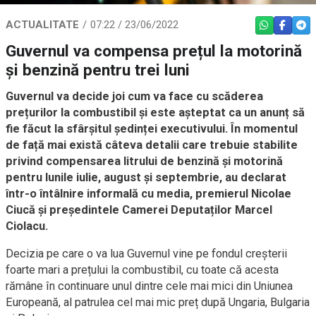
ACTUALITATE
07:22 / 23/06/2022
WHATSAPP
FACEBO
TEL
Guvernul va compensa prețul la motorină
și benzină pentru trei luni
Guvernul va decide joi cum va face cu scăderea
prețurilor la combustibil și este așteptat ca un anunț să
fie făcut la sfârșitul ședinței executivului. În momentul
de față mai există câteva detalii care trebuie stabilite
privind compensarea litrului de benzină și motorină
pentru lunile iulie, august și septembrie, au declarat
într-o întâlnire informală cu media, premierul Nicolae
Ciucă și președintele Camerei Deputaților Marcel
Ciolacu.
Decizia pe care o va lua Guvernul vine pe fondul creșterii
foarte mari a prețului la combustibil, cu toate că acesta
rămâne în continuare unul dintre cele mai mici din Uniunea
Europeană, al patrulea cel mai mic preț după Ungaria, Bulgaria