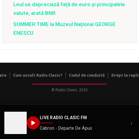
Leul se depreciază față de euro și principalele
valute, arată BNR
SUMMER TIME la Muzeul Național GEORGE
ENESCU
tate
Cum ascult Radio Clasic?
Codul de conduită
Drept la repli
© Radio Clasic, 2026
LIVE RADIO CLASIC FM
↓
Cabron - Departe De Apus