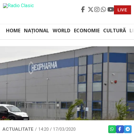
LIVE
HOME
NAȚIONAL
WORLD
ECONOMIE
CULTURĂ
L
ACTUALITATE
14:20 / 17/03/2020
WHATSAPP
FACEBO
TEL