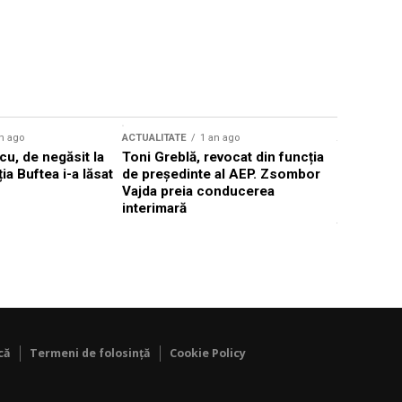
n ago
ACTUALITATE
1 an ago
ACTUALITATE
u, de negăsit la
Toni Greblă, revocat din funcția
Ilie Boloj
ția Buftea i-a lăsat
de președinte al AEP. Zsombor
alegerilor
Vajda preia conducerea
constituți
interimară
concentră
viitoarelo
că
Termeni de folosință
Cookie Policy