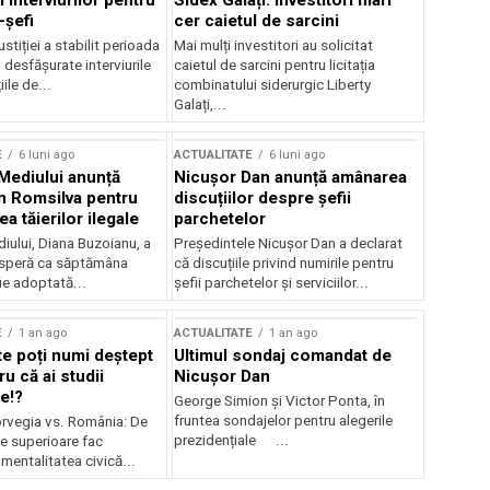
 interviurilor pentru
Sidex Galați: Investitori mari
-șefi
cer caietul de sarcini
stiției a stabilit perioada
Mai mulți investitori au solicitat
i desfășurate interviurile
caietul de sarcini pentru licitația
ile de...
combinatului siderurgic Liberty
Galați,...
E
6 luni ago
ACTUALITATE
6 luni ago
 Mediului anunță
Nicușor Dan anunță amânarea
n Romsilva pentru
discuțiilor despre șefii
 tăierilor ilegale
parchetelor
iului, Diana Buzoianu, a
Președintele Nicușor Dan a declarat
 speră ca săptămâna
că discuțiile privind numirile pentru
fie adoptată...
șefii parchetelor și serviciilor...
E
1 an ago
ACTUALITATE
1 an ago
te poți numi deștept
Ultimul sondaj comandat de
u că ai studii
Nicușor Dan
e!?
George Simion și Victor Ponta, în
fruntea sondajelor pentru alegerile
rvegia vs. România: De
prezidențiale ...
le superioare fac
 mentalitatea civică...