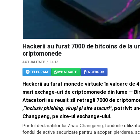
Hackerii au furat 7000 de bitcoins de la u
criptomonede
ACTUALITATE
14:13
TELEGRAM
WHATSAPP
FACEBOOK
Hackerii au furat monede virtuale în valoare de 4
mari exchage-uri de
criptomonede
din lume — Bi
Atacatorii au reușit să retragă 7000 de criptomon
,”inclusiv phishing, viruși și alte atacuri”
, potrivit u
Changpeng, pe site-ul exchange-ului.
Postul declarațiilor lui Zhao Changpeng, fondurile utilizat
fondul de active securizate pentru a acoperi pierderea, s