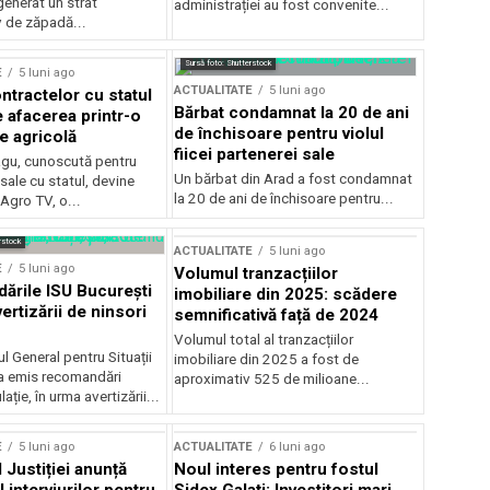
generat un strat
administrației au fost convenite...
v de zăpadă...
Sursă foto: Shutterstock
E
5 luni ago
ACTUALITATE
5 luni ago
ntractelor cu statul
Bărbat condamnat la 20 de ani
e afacerea printr-o
de închisoare pentru violul
e agricolă
fiicei partenerei sale
gu, cunoscută pentru
Un bărbat din Arad a fost condamnat
sale cu statul, devine
la 20 de ani de închisoare pentru...
 Agro TV, o...
rstock
ACTUALITATE
5 luni ago
E
5 luni ago
Volumul tranzacțiilor
rile ISU București
imobiliare din 2025: scădere
ertizării de ninsori
semnificativă față de 2024
Volumul total al tranzacțiilor
l General pentru Situații
imobiliare din 2025 a fost de
a emis recomandări
aproximativ 525 de milioane...
ție, în urma avertizării...
E
5 luni ago
ACTUALITATE
6 luni ago
 Justiției anunță
Noul interes pentru fostul