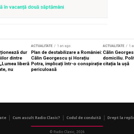
tră în vacanță două săptămâni
ACTUALITATE
1 an ago
ACTUALITATE
1 a
cționează dur
Plan de destabilizare a României:
Călin Georgesc
ilor dintre
Călin Georgescu și Horațiu
domiciliu. Poli
 „Lumea liberă
Potra, implicați într-o conspirație
citația la ușă
ate, nu
periculoasă
tate
Cum ascult Radio Clasic?
Codul de conduită
Drept la repli
© Radio Clasic, 2026