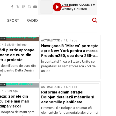
LIVE RADIO CLASIC FM
Whitney Houston - I
SPORT
RADIO
rstock
ACTUALITATE
4 luni ago
E
2 săptămâni ago
Nava-școală “Mircea” pornește
ării pierde aproape
spre New York pentru a marca
ioane de euro din
Freedom250, cea de-a 250-a
tru proiecte
aniversare a Statelor Unite
În contextul în care Statele Unite se
de milioane de euro din
pregătesc să sărbătorească 250 de
ți pentru Delta Dunării
ani de...
...
rstock
ACTUALITATE
5 luni ago
E
5 luni ago
Reforma administrației:
ezii: zonele din
Bolojan detaliază măsurile și
u cele mai mari
economiile planificate
după viscol
Premierul Ilie Bolojan a anunțat că
n noaptea de marți spre
elementele fundamentale ale reformei