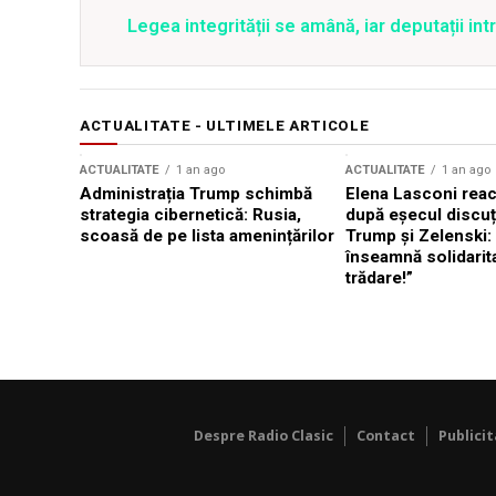
Legea integrității se amână, iar deputații in
ACTUALITATE - ULTIMELE ARTICOLE
ACTUALITATE
1 an ago
ACTUALITATE
1 an ago
Administrația Trump schimbă
Elena Lasconi rea
strategia cibernetică: Rusia,
după eșecul discuți
scoasă de pe lista amenințărilor
Trump și Zelenski:
înseamnă solidarit
trădare!”
Despre Radio Clasic
Contact
Publici