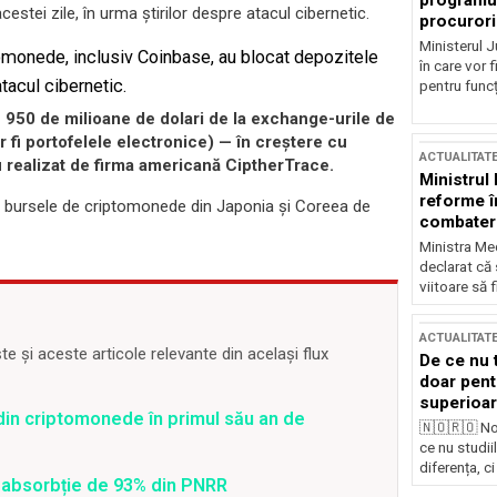
programul
cestei zile, în urma știrilor despre atacul cibernetic.
procurori
Ministerul Ju
tomonede, inclusiv Coinbase, au blocat depozitele
în care vor f
tacul cibernetic.
pentru funcți
e 950 de milioane de dolari de la exchange-urile de
r fi portofelele electronice) — în creștere cu
ACTUALITAT
 realizat de firma americană CiptherTrace.
Ministrul
reforme î
pe bursele de criptomonede din Japonia și Coreea de
combaterea
Ministra Med
declarat că
viitoare să 
ACTUALITAT
 și aceste articole relevante din același flux
De ce nu 
doar pentr
superioar
 din criptomonede în primul său an de
🇳🇴🇷🇴 No
ce nu studii
diferența, ci
 o absorbție de 93% din PNRR