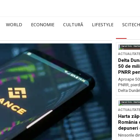
WORLD
ECONOMIE
CULTURĂ
LIFESTYLE
SCITECH
Sursă foto: Shutte
ACTUALITAT
Delta Dun
50 de mil
PNRR pen
esențiale
Aproape 50 
PNRR, pierdu
Delta Dunării
Sursă foto: Shutte
ACTUALITAT
Harta zăp
România c
depuneri 
Ninsorile di