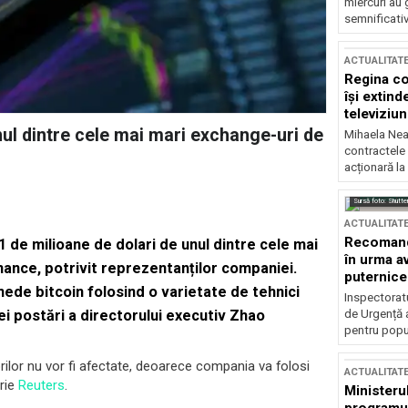
miercuri au 
semnificati
ACTUALITAT
Regina co
își extind
televiziun
nul dintre cele mai mari exchange-uri de
Mihaela Nea
contractele 
acționară la
Sursă foto: Shutte
ACTUALITAT
Recomandă
1 de milioane de dolari de unul dintre cele mai
în urma av
nance, potrivit reprezentanților companiei.
puternice
ede bitcoin folosind o varietate de tehnici
Inspectoratu
de Urgență 
nei postări a directorului executiv Zhao
pentru popula
orilor nu vor fi afectate, deoarece compania va folosi
ACTUALITAT
crie
Reuters
.
Ministerul