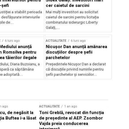
 interviurilor pentru
Sidex Galați: Investitori mari
-șefi
cer caietul de sarcini
stiției a stabilit perioada
Mai mulți investitori au solicitat
i desfășurate interviurile
caietul de sarcini pentru licitația
ile de...
combinatului siderurgic Liberty
Galați,...
E
6 luni ago
ACTUALITATE
6 luni ago
 Mediului anunță
Nicușor Dan anunță amânarea
n Romsilva pentru
discuțiilor despre șefii
 tăierilor ilegale
parchetelor
iului, Diana Buzoianu, a
Președintele Nicușor Dan a declarat
 speră ca săptămâna
că discuțiile privind numirile pentru
fie adoptată...
șefii parchetelor și serviciilor...
n ago
ACTUALITATE
1 an ago
ACTUALITATE
u, de negăsit la
Toni Greblă, revocat din funcția
Ilie Boloj
ția Buftea i-a lăsat
de președinte al AEP. Zsombor
alegerilor
Vajda preia conducerea
constituți