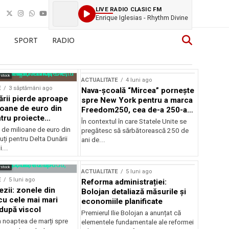
LIVE RADIO CLASIC FM
Enrique Iglesias - Rhythm Divine
SPORT
RADIO
rstock
ACTUALITATE
4 luni ago
E
3 săptămâni ago
Nava-școală “Mircea” pornește
ării pierde aproape
spre New York pentru a marca
ioane de euro din
Freedom250, cea de-a 250-a
tru proiecte
aniversare a Statelor Unite
În contextul în care Statele Unite se
de milioane de euro din
pregătesc să sărbătorească 250 de
ți pentru Delta Dunării
ani de...
...
rstock
ACTUALITATE
5 luni ago
E
5 luni ago
Reforma administrației:
ezii: zonele din
Bolojan detaliază măsurile și
u cele mai mari
economiile planificate
după viscol
Premierul Ilie Bolojan a anunțat că
n noaptea de marți spre
elementele fundamentale ale reformei