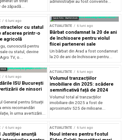
generat un strat
administrației au fost convenite...
v de zăpadă...
Sursă foto: Shutterstock
E
6 luni ago
ACTUALITATE
6 luni ago
ntractelor cu statul
Bărbat condamnat la 20 de ani
e afacerea printr-o
de închisoare pentru violul
e agricolă
fiicei partenerei sale
gu, cunoscută pentru
Un bărbat din Arad a fost condamnat
sale cu statul, devine
la 20 de ani de închisoare pentru...
 Agro TV, o...
rstock
ACTUALITATE
6 luni ago
E
6 luni ago
Volumul tranzacțiilor
rile ISU București
imobiliare din 2025: scădere
ertizării de ninsori
semnificativă față de 2024
Volumul total al tranzacțiilor
l General pentru Situații
imobiliare din 2025 a fost de
a emis recomandări
aproximativ 525 de milioane...
ție, în urma avertizării...
E
6 luni ago
ACTUALITATE
6 luni ago
 Justiției anunță
Noul interes pentru fostul