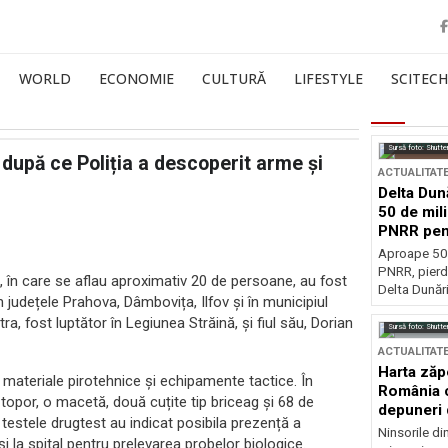
WORLD
ECONOMIE
CULTURĂ
LIFESTYLE
SCITECH
Sursă foto: Shutte
 după ce Poliția a descoperit arme și
ACTUALITAT
Delta Dun
50 de mil
PNRR pen
esențiale
Aproape 50 
PNRR, pierdu
 în care se aflau aproximativ 20 de persoane, au fost
Delta Dunării
în județele Prahova, Dâmbovița, Ilfov și în municipiul
ra, fost luptător în Legiunea Străină, și fiul său, Dorian
Sursă foto: Shutte
ACTUALITAT
Harta zăp
materiale pirotehnice și echipamente tactice. În
România c
de topor, o macetă, două cuțite tip briceag și 68 de
depuneri 
, testele drugtest au indicat posibila prezență a
Ninsorile di
i la spital pentru prelevarea probelor biologice.