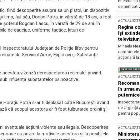
miercuri au 
semnificati
fic, fiind descoperite asupra sa un pistol, un dispozitiv
timp, fiul său, Dorian Potra, în vârstă de 18 ani, a fost
ACTUALITAT
de șoferul Bogdan Lascu, în vârstă de 29 de ani. În
Regina co
 bile de cauciuc, uniforme tactice, kituri de
își extind
televiziun
Mihaela Nea
 Inspectoratului Județean de Poliție Ilfov pentru
contractele 
 preluate de Serviciul Arme, Explozivi și Substanțe
acționară la
Sursă foto: Shutte
re acestea vizează nerespectarea regimului privind
ACTUALITAT
 sub influența substanțelor psihoactive.
Recomandă
în urma av
puternice
 Horațiu Potra s-ar fi deplasat către București având
Inspectoratu
de Urgență 
ază că scopul acestora ar fi fost tulburarea ordinii și
pentru popula
eni eventuale acțiuni violente sau ilegale. Descoperirea
ACTUALITAT
serioase cu privire la motivele acestora și la posibilele
Ministerul