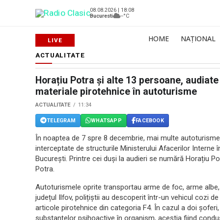
08.08.2026 | 18:08
Bucuresti
--°C
HOME
NAȚIONAL
ACTUALITATE
Horațiu Potra și alte 13 persoane, audiate
materiale pirotehnice în autoturisme
ACTUALITATE
11:34
TELEGRAM
WHATSAPP
FACEBOOK
În noaptea de 7 spre 8 decembrie, mai multe autoturisme,
interceptate de structurile Ministerului Afacerilor Interne 
București. Printre cei duși la audieri se numără Horațiu Pot
Potra.
Autoturismele oprite transportau arme de foc, arme albe, 
județul Ilfov, polițiștii au descoperit într-un vehicul cozi 
articole pirotehnice din categoria F4. În cazul a doi șoferi
substanțelor psihoactive în organism, aceștia fiind conduș