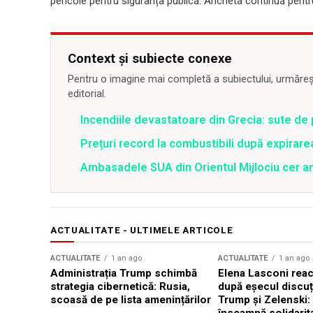
pericole pentru siguranța publică. Ancheta continuă pentru
Context și subiecte conexe
Pentru o imagine mai completă a subiectului, urmărește
editorial.
Incendiile devastatoare din Grecia: sute de 
Prețuri record la combustibili după expirar
Ambasadele SUA din Orientul Mijlociu cer a
ACTUALITATE - ULTIMELE ARTICOLE
ACTUALITATE
1 an ago
ACTUALITATE
1 an ago
Administrația Trump schimbă
Elena Lasconi rea
strategia cibernetică: Rusia,
după eșecul discuți
scoasă de pe lista amenințărilor
Trump și Zelenski: