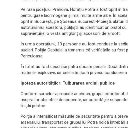
Pe raza județului Prahova, Horațiu Potra a fost oprit în tra
pentru gaze lacrimogene și mai multe arme albe. În același 
oprit în București, pe Șoseaua București-Ploiești, alături 
autoturismul acestora, polițiștii au identificat un pistol cu
supraviețuire, o vestă antiglonț și accesorii de airsoft.
În urma operațiunii, 13 persoane au fost conduse la sediul
audieri. Poliția Capitalei a transmis că verificările au fost
Periculoase.
În total, au fost deschise patru dosare penale. Două dint
materiile explozive, iar celelalte două privesc conducerea
Ipoteza autorităților: Tulburarea ordinii publice
Conform surselor apropiate anchetei, grupul coordonat de
asupra lor obiectele descoperite, iar autoritățile suspecte
liniștii publice.
Poliția a intensificat măsurile de securitate pentru a prev
arsenalului transportat de grupul lui Potra ridică întrebări 