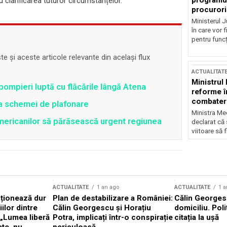
programul
 clarificarea tuturor circumstanțelor.
procurori
Ministerul Ju
în care vor f
pentru funcți
 și aceste articole relevante din același flux
ACTUALITAT
Ministrul
pompieri luptă cu flăcările lângă Atena
reforme î
combaterea
ea schemei de plafonare
Ministra Med
mericanilor să părăsească urgent regiunea
declarat că
viitoare să 
ACTUALITATE
1 an ago
ACTUALITATE
1 a
cționează dur
Plan de destabilizare a României:
Călin Georgesc
ilor dintre
Călin Georgescu și Horațiu
domiciliu. Poli
 „Lumea liberă
Potra, implicați într-o conspirație
citația la ușă