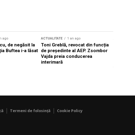
n ago
ACTUALITATE
1 an ago
ACTUALITATE
u, de negăsit la
Toni Greblă, revocat din funcția
Ilie Boloj
ția Buftea i-a lăsat
de președinte al AEP. Zsombor
alegerilor
Vajda preia conducerea
constituți
interimară
concentră
viitoarelo
că
Termeni de folosință
Cookie Policy