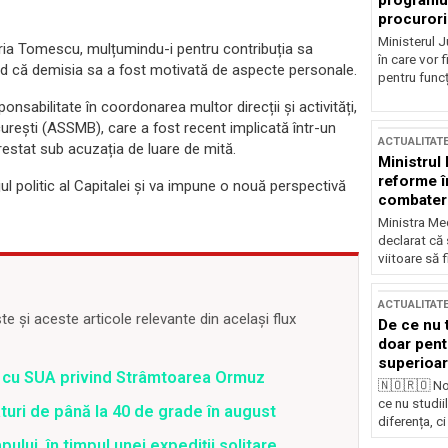
programul
procurori
Ministerul Ju
oria Tomescu, mulțumindu-i pentru contribuția sa
în care vor f
iind că demisia sa a fost motivată de aspecte personale.
pentru funcți
sabilitate în coordonarea multor direcții și activități,
ucurești (ASSMB), care a fost recent implicată într-un
ACTUALITAT
arestat sub acuzația de luare de mită.
Ministrul
reforme î
l politic al Capitalei și va impune o nouă perspectivă
combaterea
Ministra Med
declarat că
viitoare să 
ACTUALITAT
 și aceste articole relevante din același flux
De ce nu 
doar pentr
superioar
rd cu SUA privind Strâmtoarea Ormuz
🇳🇴🇷🇴 No
ce nu studii
uri de până la 40 de grade în august
diferența, ci
lui, în timpul unei expediții solitare