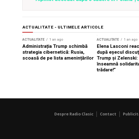
ACTUALITATE - ULTIMELE ARTICOLE
ACTUALITATE
1 an ago
ACTUALITATE
1 an ago
Administrația Trump schimbă
Elena Lasconi rea
strategia cibernetică: Rusia,
după eșecul discuți
scoasă de pe lista amenințărilor
Trump și Zelenski:
înseamnă solidarit
trădare!”
Despre Radio Clasic
Contact
Publici