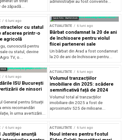
generat un strat
administrației au fost convenite...
v de zăpadă...
Sursă foto: Shutterstock
E
6 luni ago
ACTUALITATE
6 luni ago
ntractelor cu statul
Bărbat condamnat la 20 de ani
e afacerea printr-o
de închisoare pentru violul
e agricolă
fiicei partenerei sale
gu, cunoscută pentru
Un bărbat din Arad a fost condamnat
sale cu statul, devine
la 20 de ani de închisoare pentru...
 Agro TV, o...
rstock
ACTUALITATE
6 luni ago
E
6 luni ago
Volumul tranzacțiilor
rile ISU București
imobiliare din 2025: scădere
ertizării de ninsori
semnificativă față de 2024
Volumul total al tranzacțiilor
l General pentru Situații
imobiliare din 2025 a fost de
a emis recomandări
aproximativ 525 de milioane...
ție, în urma avertizării...
E
6 luni ago
ACTUALITATE
6 luni ago
 Justiției anunță
Noul interes pentru fostul