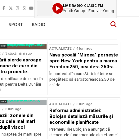
LIVE RADIO CLASIC FM
Youth Group - Forever Young
SPORT
RADIO
rstock
ACTUALITATE
4 luni ago
E
3 săptămâni ago
Nava-școală “Mircea” pornește
ării pierde aproape
spre New York pentru a marca
ioane de euro din
Freedom250, cea de-a 250-a
tru proiecte
aniversare a Statelor Unite
În contextul în care Statele Unite se
de milioane de euro din
pregătesc să sărbătorească 250 de
ți pentru Delta Dunării
ani de...
...
rstock
ACTUALITATE
6 luni ago
E
6 luni ago
Reforma administrației:
ezii: zonele din
Bolojan detaliază măsurile și
u cele mai mari
economiile planificate
după viscol
Premierul Ilie Bolojan a anunțat că
n noaptea de marți spre
elementele fundamentale ale reformei