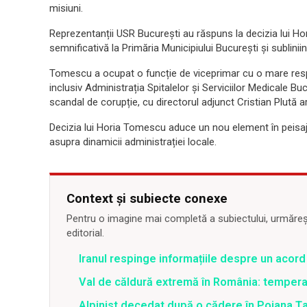
misiuni.
Reprezentanții USR București au răspuns la decizia lui H
semnificativă la Primăria Municipiului București și sublin
Tomescu a ocupat o funcție de viceprimar cu o mare respon
inclusiv Administrația Spitalelor și Serviciilor Medicale B
scandal de corupție, cu directorul adjunct Cristian Plută 
Decizia lui Horia Tomescu aduce un nou element în peisaju
asupra dinamicii administrației locale.
Context și subiecte conexe
Pentru o imagine mai completă a subiectului, urmărește
editorial.
Iranul respinge informațiile despre un aco
Val de căldură extremă în România: temperat
Alpinist decedat după o cădere în Poiana Țapu