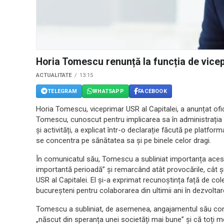
Horia Tomescu renunță la funcția de vice
ACTUALITATE
13:15
TELEGRAM
WHATSAPP
FACEBOOK
Horia Tomescu, viceprimar USR al Capitalei, a anunțat ofic
Tomescu, cunoscut pentru implicarea sa în administrația 
și activități, a explicat într-o declarație făcută pe platf
se concentra pe sănătatea sa și pe binele celor dragi.
În comunicatul său, Tomescu a subliniat importanța acest
importantă perioadă” și remarcând atât provocările, cât și 
USR al Capitalei. El și-a exprimat recunoștința față de cole
bucureșteni pentru colaborarea din ultimii ani în dezvoltar
Tomescu a subliniat, de asemenea, angajamentul său cont
„născut din speranța unei societăți mai bune” și că toți m