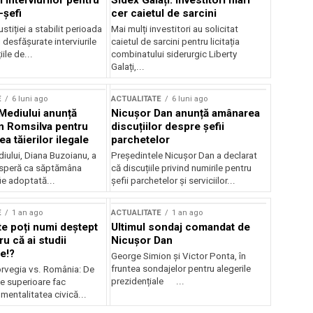
 interviurilor pentru
Sidex Galați: Investitori mari
-șefi
cer caietul de sarcini
stiției a stabilit perioada
Mai mulți investitori au solicitat
i desfășurate interviurile
caietul de sarcini pentru licitația
ile de...
combinatului siderurgic Liberty
Galați,...
E
6 luni ago
ACTUALITATE
6 luni ago
 Mediului anunță
Nicușor Dan anunță amânarea
n Romsilva pentru
discuțiilor despre șefii
 tăierilor ilegale
parchetelor
iului, Diana Buzoianu, a
Președintele Nicușor Dan a declarat
 speră ca săptămâna
că discuțiile privind numirile pentru
fie adoptată...
șefii parchetelor și serviciilor...
E
1 an ago
ACTUALITATE
1 an ago
te poți numi deștept
Ultimul sondaj comandat de
u că ai studii
Nicușor Dan
e!?
George Simion și Victor Ponta, în
fruntea sondajelor pentru alegerile
rvegia vs. România: De
prezidențiale ...
le superioare fac
 mentalitatea civică...