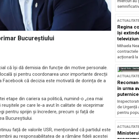
miercuri au 
semnificati
ACTUALITAT
Regina co
își extind
primar Bucureștiului
televiziun
Mihaela Nea
contractele 
acționară la
ial că își dă demisia din funcție din motive personale.
Sursă foto: Shutte
locală și pentru coordonarea unor importante direcții
ACTUALITAT
orma Facebook că decizia este motivată de dorința de a
Recomandă
în urma av
puternice
ei etape din cariera sa politică, numind-o „cea mai
Inspectoratu
reușitele pe care le-a avut în calitate de viceprimar
de Urgență 
gi pentru sprijin și încredere, precum și față de
pentru popula
ea Bucureștiului.
ACTUALITAT
inuu față de valorile USR, menționând că partidul este
Ministerul
embrii au responsabilitatea de a rămâne fideli acestei