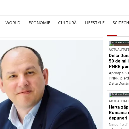
WORLD
ECONOMIE
CULTURĂ
LIFESTYLE
SCITECH
Sursă foto: Shutte
ACTUALITAT
Delta Dun
50 de mil
PNRR pen
esențiale
Aproape 50 
PNRR, pierdu
Delta Dunării
Sursă foto: Shutte
ACTUALITAT
Harta zăp
România c
depuneri 
Ninsorile di