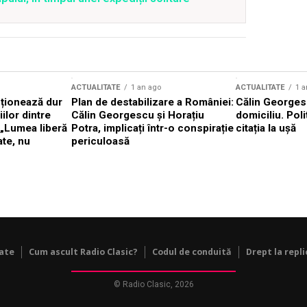
ACTUALITATE
1 an ago
ACTUALITATE
1 a
cționează dur
Plan de destabilizare a României:
Călin Georgesc
ilor dintre
Călin Georgescu și Horațiu
domiciliu. Poli
 „Lumea liberă
Potra, implicați într-o conspirație
citația la ușă
ate, nu
periculoasă
tate
Cum ascult Radio Clasic?
Codul de conduită
Drept la repli
© Radio Clasic, 2026