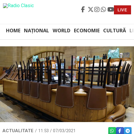
LIVE
HOME
NAȚIONAL
WORLD
ECONOMIE
CULTURĂ
L
ACTUALITATE
11:53 / 07/03/2021
WHATSAPP
FACEBO
TEL