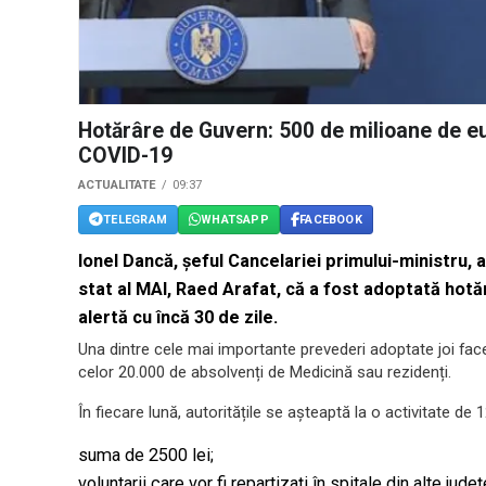
Hotărâre de Guvern: 500 de milioane de e
COVID-19
ACTUALITATE
09:37
TELEGRAM
WHATSAPP
FACEBOOK
Ionel Dancă, șeful Cancelariei primului-ministru, 
stat al MAI, Raed Arafat, că a fost adoptată hotă
alertă cu încă 30 de zile.
Una dintre cele mai importante prevederi adoptate joi face 
celor 20.000 de absolvenți de Medicină sau rezidenți.
În fiecare lună, autoritățile se așteaptă la o activitate de
suma de 2500 lei;
voluntarii care vor fi repartizați în spitale din alte ju