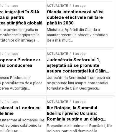
E
1 an ago
ACTUALITATE
1 an ago
a imigrației în SUA
Olanda intenționează să își
ză și pentru
dubleze efectivele militare
a științifică globală
până în 2030
cte privind imigrația în
Ministerul Apărării din Olanda a
e stârnesc îngrijorare în
anunțat recent un obiectiv ambițios
tătorilor din întreaga...
de a mai mult...
E
1 an ago
ACTUALITATE
1 an ago
Popescu Piedone ar
Judecătoria Sectorului 1,
ăsi conducerea
așteptată să se pronunțe
asupra contestației lui Călin
Georgescu privind controlul
pescu Piedone se
Judecătoria Sectorului 1 urmează să
judiciar
 posibilitatea de a pleca
se pronunțe luni asupra contestației
erea Autorității...
formulate de Călin Georgescu...
E
1 an ago
ACTUALITATE
1 an ago
 plecat la Londra cu
Ilie Bolojan, la Summitul
e linie
liderilor privind Ucraina:
România susține un dialog
 interimar al României, Ilie
transatlantic pentru securitate
ost surprins călătorind la
Președintele interimar al României, Ilie
și stabilitate
ic într-un...
Bolojan, participă duminică la