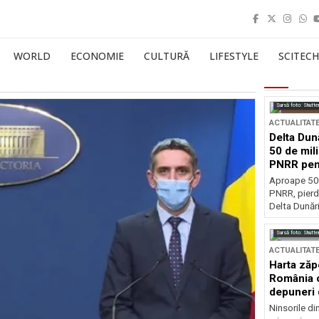
WORLD
ECONOMIE
CULTURĂ
LIFESTYLE
SCITECH
Sursă foto: Shutte
ACTUALITAT
Delta Dun
50 de mil
PNRR pen
esențiale
Aproape 50 
PNRR, pierdu
Delta Dunării
Sursă foto: Shutte
ACTUALITAT
Harta zăp
România c
depuneri 
Ninsorile di