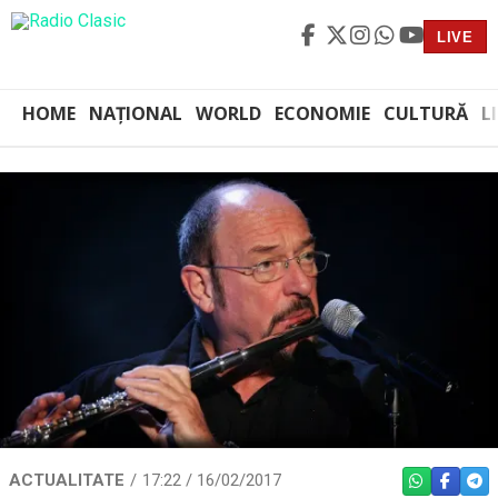
LIVE
HOME
NAȚIONAL
WORLD
ECONOMIE
CULTURĂ
L
ACTUALITATE
17:22 / 16/02/2017
WHATSAPP
FACEBO
TEL