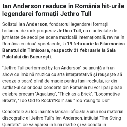
Ian Anderson readuce în România hit-urile
legendarei formații Jethro Tull
Solistul
Ian Anderson
, fondatorul legendarei formații
britanice de rock progresiv
Jethro Tull,
cu o activitate de
jumătate de secol pe scena muzicală internațională, revine în
România cu două spectacole, la
19 februarie la Filarmonica
Banatul din Timișoara, respectiv 21 februarie la Sala
Palatului din București.
"Jethro Tull performed by Ian Anderson" se anunță a fi un
show ce îmbină muzica cu arta interpretativă și reușește să
creeze o seară plină de magie pentru fanii rockului, iar din
setlist-ul celor două concerte din România nu vor lipsi piese
celebre precum "Aqualung", "Thick as a Brick", "Locomotive
Breath", "Too Old to Rock'n'Roll" sau "Too Young to Die".
Concertele au loc înaintea lansării oficiale a unui nou material
discografic al Jethro Tull's Ian Anderson, intitulat "The String
Quartets", ce va apărea în luna martie și va consta în