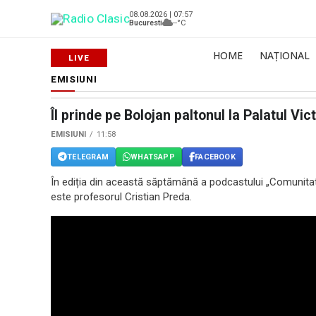
08.08.2026 | 07:57
Bucuresti
--°C
HOME
NAȚIONAL
EMISIUNI
Îl prinde pe Bolojan paltonul la Palatul Vic
EMISIUNI
11:58
TELEGRAM
WHATSAPP
FACEBOOK
În ediția din această săptămână a podcastului „Comunitatea 
este profesorul Cristian Preda.