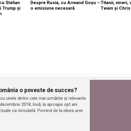
cu Stelian
Despre Rusia, cu Armand Goșu –
Titanii, vineri
i Trump și
o emisiune necesară
Twain și Chris
n
 România o poveste de succes?
 cu unele dintre cele mai urmărite și relevante
13 decembrie 2018, însă, la aproape opt ani
ctuale ca niciodată. Pornind de la ideea unei