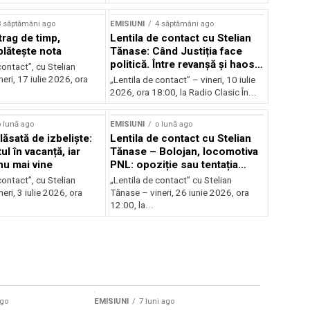
3 săptămâni ago
EMISIUNI
4 săptămâni ago
trag de timp,
Lentila de contact cu Stelian
lătește nota
Tănase: Când Justiția face
politică. Între revanșă și haos
contact”, cu Stelian
instituțional
eri, 17 iulie 2026, ora
„Lentila de contact” – vineri, 10 iulie
2026, ora 18:00, la Radio Clasic În...
 lună ago
EMISIUNI
o lună ago
ăsată de izbeliște:
Lentila de contact cu Stelian
l în vacanță, iar
Tănase – Bolojan, locomotiva
nu mai vine
PNL: opoziție sau tentația
puterii?
contact”, cu Stelian
„Lentila de contact” cu Stelian
eri, 3 iulie 2026, ora
Tănase – vineri, 26 iunie 2026, ora
12:00, la...
ago
EMISIUNI
7 luni ago
EMISIUNI
7