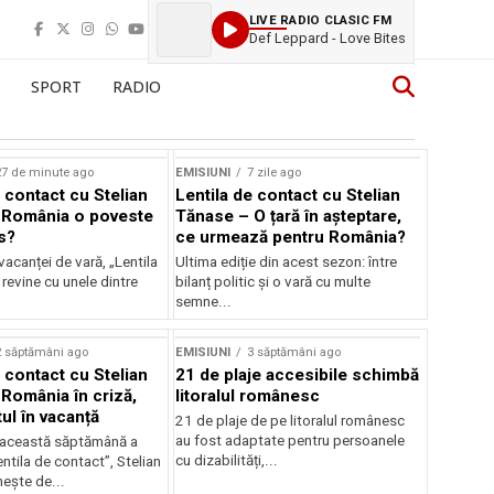
LIVE RADIO CLASIC FM
Def Leppard - Love Bites
SPORT
RADIO
27 de minute ago
EMISIUNI
7 zile ago
 contact cu Stelian
Lentila de contact cu Stelian
 România o poveste
Tănase – O țară în așteptare,
s?
ce urmează pentru România?
vacanței de vară, „Lentila
Ultima ediție din acest sezon: între
revine cu unele dintre
bilanț politic și o vară cu multe
semne...
2 săptămâni ago
EMISIUNI
3 săptămâni ago
 contact cu Stelian
21 de plaje accesibile schimbă
România în criză,
litoralul românesc
ul în vacanță
21 de plaje de pe litoralul românesc
au fost adaptate pentru persoanele
in această săptămână a
cu dizabilități,...
entila de contact”, Stelian
ește de...