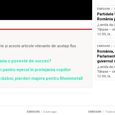
EMISIUNI
Partidele 
România p
„Lentila de 
Tănase – vin
12:00, la...
 și aceste articole relevante din același flux
EMISIUNI
o
România, l
Parlamentu
mânia o poveste de succes?
guvernul 
„Lentila de 
 pentru eșecul în protejarea copiilor
Tănase – vin
12:00, la...
război, pierderi majore pentru Rheinmetall
EMISIUNI
6 luni ago
EMISIUNI
7 luni 