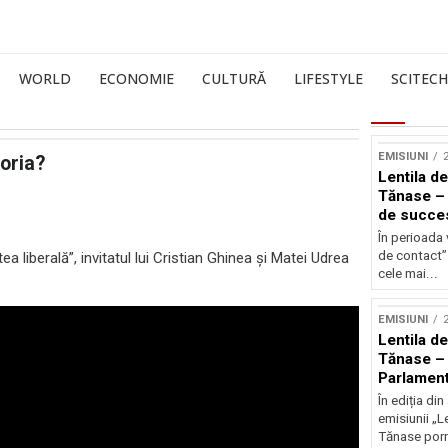
WORLD
ECONOMIE
CULTURĂ
LIFESTYLE
SCITECH
EMISIUNI
toria?
Lentila de
Tănase –
de succe
În perioada 
de contact” 
liberală”, invitatul lui Cristian Ghinea și Matei Udrea
cele mai...
EMISIUNI
Lentila de
Tănase – 
Parlament
În ediția d
emisiunii „L
Tănase porn