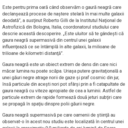
Este pentru prima oară când observăm o gaură neagră care
declanşează procese de naştere stelară în mai multe galaxii
deodată”, a susţinut Roberto Gilli de la Institutul Naţional de
Astrofizică din Bologna, Italia, coordonatorul studiului care
descrie această descoperire. „Este uluitor să te gândeşti că
gaura neagră supermasivă din centrul unei galaxii
influenţează ce se întâmplă în alte galaxii, la milioane de
trilioane de kilometri distanţă”.
Gaura neagră este un obiect extrem de dens din care nici
măcar lumina nu poate scăpa. Uriaşa putere gravitaţională a
unei găuri negre atrage norii de gaze şi praf cosmic din jur,
însă particule din aceşti nori pot sfârşi prin a fi catapultate de
gaura neagră cu viteze apropiate de cea a luminii. Astfel de
particule extrem de rapide formează două jeturi subţiri care
se propagă în spaţiu dinspre polii găurii negre.
Gaura neagră supermasivă pe care oamenii de ştiinţă au
observat-o în acest nou studiu este localizată în centrul unei