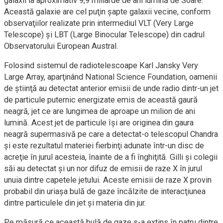
galaxii la aproximativ 9,9 miliarde de ani lumină de Soare.
Această galaxie are cel puţin şapte galaxii vecine, conform
observaţiilor realizate prin intermediul VLT (Very Large
Telescope) şi LBT (Large Binocular Telescope) din cadrul
Observatorului European Austral.
Folosind sistemul de radiotelescoape Karl Jansky Very
Large Array, aparţinând National Science Foundation, oamenii
de ştiinţă au detectat anterior emisii de unde radio dintr-un jet
de particule puternic energizate emis de această gaură
neagră, jet ce are lungimea de aproape un milion de ani
lumină. Acest jet de particule îşi are originea din gaura
neagră supermasivă pe care a detectat-o telescopul Chandra
şi este rezultatul materiei fierbinţi adunate într-un disc de
acreţie în jurul acesteia, înainte de a fi înghiţită. Gilli şi colegii
săi au detectat şi un nor difuz de emisii de raze X în jurul
unuia dintre capetele jetului. Aceste emisii de raze X provin
probabil din uriaşa bulă de gaze încălzite de interacţiunea
dintre particulele din jet şi materia din jur.
Pe măsură ce această bulă de gaze s-a extins în patru dintre