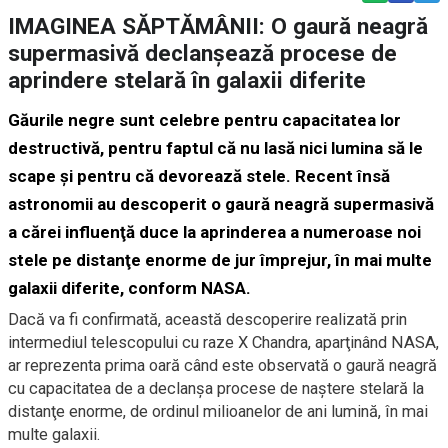
IMAGINEA SĂPTĂMÂNII: O gaură neagră
supermasivă declanşează procese de
aprindere stelară în galaxii diferite
Găurile negre sunt celebre pentru capacitatea lor
destructivă, pentru faptul că nu lasă nici lumina să le
scape şi pentru că devorează stele. Recent însă
astronomii au descoperit o gaură neagră supermasivă
a cărei influenţă duce la aprinderea a numeroase noi
stele pe distanţe enorme de jur împrejur, în mai multe
galaxii diferite, conform NASA.
Dacă va fi confirmată, această descoperire realizată prin
intermediul telescopului cu raze X Chandra, aparţinând NASA,
ar reprezenta prima oară când este observată o gaură neagră
cu capacitatea de a declanşa procese de naştere stelară la
distanţe enorme, de ordinul milioanelor de ani lumină, în mai
multe galaxii.