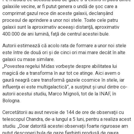
galaxiile vecine, ar fi putut genera o undă de şoc care a
comprimat gazul rece din aceste galaxii, declanşând
procesul de aprindere a unor noi stele. Toate cele patru
galaxii sunt la aproximativ aceeaşi distanţă, aproximativ
400.000 de ani lumină, faţă de centrul acestei bule.
Autorii estimează că acolo rata de formare a unor noi stele
este între de două ori şi de cinci ori mai mare decât în alte
galaxii cu mase similare.
„Povestea regelui Midas vorbeşte despre abilitatea lui
magică de a transforma în aur tot ce atinge. Aici avem o
gaură neagră care transformă gazele cosmice în stele, iar
influenţa ei este multigalactică”, a susţinut şi unul dintre co-
autorii acestui studiu, Marco Mignoli, tot de la INAF, în
Bologna.
Cercetătorii au avut nevoie de 144 de ore de observaţii cu
telescopul Chandra, de-a lungul a 5 luni, pentru a realiza acest
studiu. „Doar datorită acestei observaţii foarte riguroase am
putut descoperi bula de gaze fierbinţi produsă de gaura