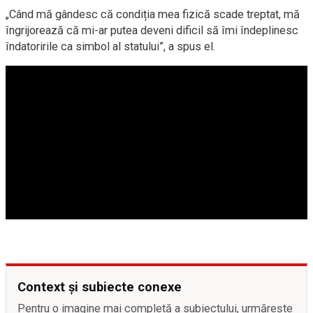
„Când mă gândesc că condiția mea fizică scade treptat, mă
îngrijorează că mi-ar putea deveni dificil să îmi îndeplinesc
îndatoririle ca simbol al statului”, a spus el.
Context și subiecte conexe
Pentru o imagine mai completă a subiectului, urmărește