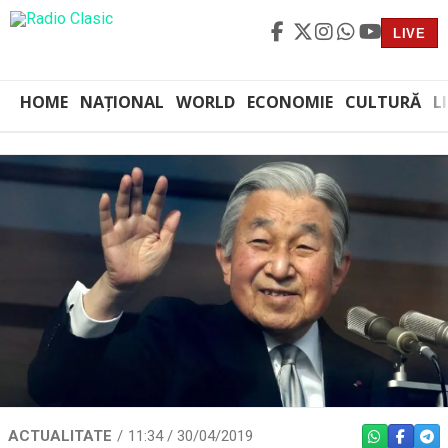
LIVE
HOME
NAȚIONAL
WORLD
ECONOMIE
CULTURĂ
L
ACTUALITATE
11:34 / 30/04/2019
WHATSAPP
FACEBO
TEL