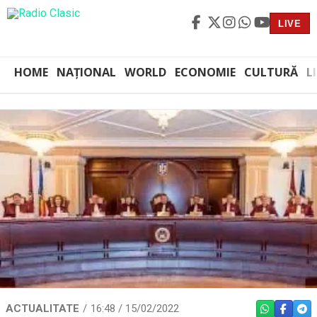
LIVE
HOME
NAȚIONAL
WORLD
ECONOMIE
CULTURĂ
L
ACTUALITATE
16:48 / 15/02/2022
WHATSAPP
FACEBO
TEL