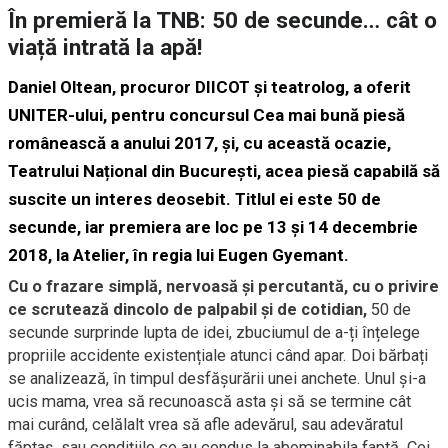
În premieră la TNB: 50 de secunde… cât o
viață intrată la apă!
Daniel Oltean, procuror DIICOT și teatrolog, a oferit
UNITER-ului, pentru concursul Cea mai bună piesă
românească a anului 2017, și, cu această ocazie,
Teatrului Național din București, acea piesă capabilă să
suscite un interes deosebit. Titlul ei este 50 de
secunde, iar premiera are loc pe 13 și 14 decembrie
2018, la Atelier, în regia lui
Eugen Gyemant.
Cu o frazare simplă, nervoasă și percutantă, cu o privire
ce scrutează dincolo de palpabil și de cotidian,
50 de
secunde surprinde lupta de idei, zbuciumul de a-ți înțelege
propriile accidente existențiale atunci când apar. Doi bărbați
se analizează, în timpul desfăşurării unei anchete. Unul și-a
ucis mama, vrea să recunoască asta și să se termine cât
mai curând, celălalt vrea să afle adevărul, sau adevăratul
făptaș, sau condițiile ce au condus la abominabila faptă. Cei