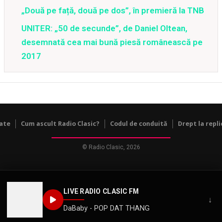
„Două pe față, două pe dos”, în premieră la TNB
UNITER: „50 de secunde”, de Daniel Oltean,
desemnată cea mai bună piesă românească pe
2017
tate
Cum ascult Radio Clasic?
Codul de conduită
Drept la repli
© Radio Clasic, 2026
LIVE RADIO CLASIC FM
↓
DaBaby - POP DAT THANG