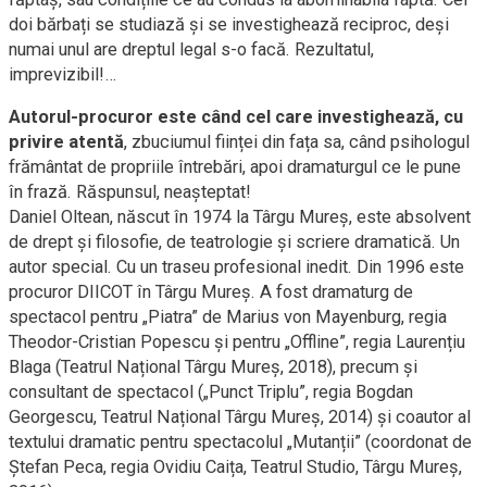
doi bărbați se studiază și se investighează reciproc, deși
numai unul are dreptul legal s-o facă. Rezultatul,
imprevizibil!…
Autorul-procuror este când cel care investighează, cu
privire atentă
, zbuciumul ființei din fața sa, când psihologul
frământat de propriile întrebări, apoi dramaturgul ce le pune
în frază. Răspunsul, neașteptat!
Daniel Oltean, născut în 1974 la Târgu Mureș, este absolvent
de drept și filosofie, de teatrologie și scriere dramatică. Un
autor special. Cu un traseu profesional inedit. Din 1996 este
procuror DIICOT în Târgu Mureș. A fost dramaturg de
spectacol pentru „Piatra” de Marius von Mayenburg, regia
Theodor-Cristian Popescu și pentru „Offline”, regia Laurențiu
Blaga (Teatrul Național Târgu Mureș, 2018), precum și
consultant de spectacol („Punct Triplu”, regia Bogdan
Georgescu, Teatrul Național Târgu Mureș, 2014) și coautor al
textului dramatic pentru spectacolul „Mutanții” (coordonat de
Ștefan Peca, regia Ovidiu Caița, Teatrul Studio, Târgu Mureș,