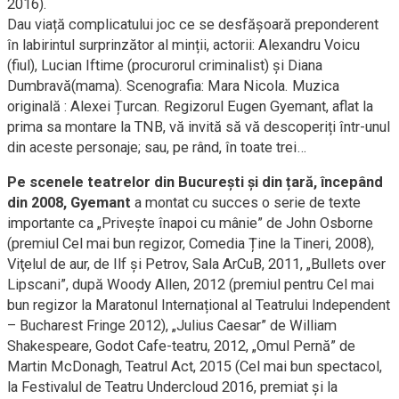
2016).
Dau viață complicatului joc ce se desfășoară preponderent
în labirintul surprinzător al minții, actorii: Alexandru Voicu
(fiul), Lucian Iftime (procurorul criminalist) și Diana
Dumbravă(mama). Scenografia: Mara Nicola. Muzica
originală : Alexei Țurcan. Regizorul Eugen Gyemant, aflat la
prima sa montare la TNB, vă invită să vă descoperiți într-unul
din aceste personaje; sau, pe rând, în toate trei…
Pe scenele teatrelor din București și din țară, începând
din 2008, Gyemant
a montat cu succes o serie de texte
importante ca „Privește înapoi cu mânie” de John Osborne
(premiul Cel mai bun regizor, Comedia Ține la Tineri, 2008),
Viţelul de aur, de Ilf şi Petrov, Sala ArCuB, 2011, „Bullets over
Lipscani”, după Woody Allen, 2012 (premiul pentru Cel mai
bun regizor la Maratonul Internațional al Teatrului Independent
– Bucharest Fringe 2012), „Julius Caesar” de William
Shakespeare, Godot Cafe-teatru, 2012, „Omul Pernă” de
Martin McDonagh, Teatrul Act, 2015 (Cel mai bun spectacol,
la Festivalul de Teatru Undercloud 2016, premiat şi la