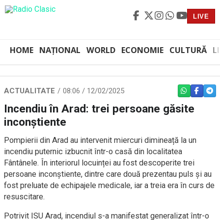
LIVE
HOME
NAȚIONAL
WORLD
ECONOMIE
CULTURĂ
L
ACTUALITATE
08:06 / 12/02/2025
WHATSAPP
FACEBO
TEL
Incendiu în Arad: trei persoane găsite
inconștiente
Pompierii din Arad au intervenit miercuri dimineață la un
incendiu puternic izbucnit într-o casă din localitatea
Fântânele. În interiorul locuinței au fost descoperite trei
persoane inconștiente, dintre care două prezentau puls și au
fost preluate de echipajele medicale, iar a treia era în curs de
resuscitare.
Potrivit ISU Arad, incendiul s-a manifestat generalizat într-o