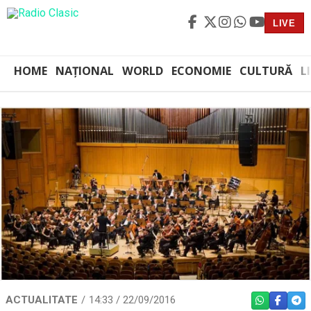
LIVE
HOME
NAȚIONAL
WORLD
ECONOMIE
CULTURĂ
L
ACTUALITATE
14:33 / 22/09/2016
WHATSAPP
FACEBO
TEL