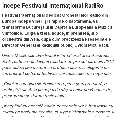
Începe Festivalul Internaţional RadiRo
Festival Internaţional dedicat Orchestrelor Radio din
Europa începe vineri şi timp de o săptăm
â
nă, va
transforma Bucureştiul în Capitala Europeană a Muzicii
Simfonice. Ediţia a treia, aduce, în premieră, şi o
orchestră din Asia, după cum precizează Preşedintele
Director General al Radioului public, Ovidiu Miculescu.
Ovidiu Miculescu:
„Festivalul Internaţional al Orchestrelor
Radio este un vis devenit realitate, un proiect care din 2012
până astăzi şi-a cucerit cu profesionalism şi eleganţă un
loc onorant pe harta festivalurilor muzicale internaţionale.
„Cinci ansambluri simfonice europene şi, în premieră, o
orchestră din Asia ţin capul de afiş al celor nouă concerte,
programate pe durata festivalului.
„Începând cu această ediţie, concertele vor fi transmise nu
numai pe posturile noastre, ci şi pe platformele europene şi