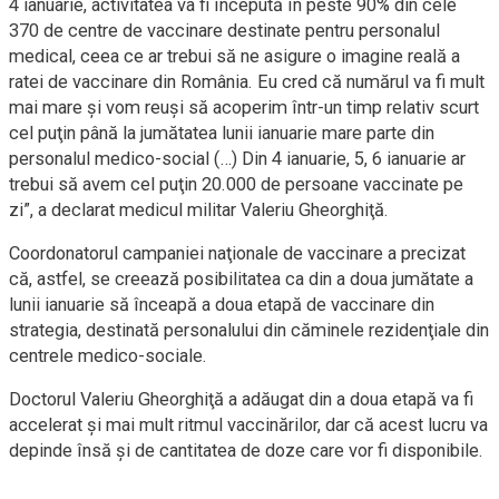
4 ianuarie, activitatea va fi începută în peste 90% din cele
370 de centre de vaccinare destinate pentru personalul
medical, ceea ce ar trebui să ne asigure o imagine reală a
ratei de vaccinare din România. Eu cred că numărul va fi mult
mai mare şi vom reuşi să acoperim într-un timp relativ scurt
cel puţin până la jumătatea lunii ianuarie mare parte din
personalul medico-social (…) Din 4 ianuarie, 5, 6 ianuarie ar
trebui să avem cel puţin 20.000 de persoane vaccinate pe
zi”, a declarat medicul militar Valeriu Gheorghiţă.
Coordonatorul campaniei naţionale de vaccinare a precizat
că, astfel, se creează posibilitatea ca din a doua jumătate a
lunii ianuarie să înceapă a doua etapă de vaccinare din
strategia, destinată personalului din căminele rezidenţiale din
centrele medico-sociale.
Doctorul Valeriu Gheorghiţă a adăugat din a doua etapă va fi
accelerat şi mai mult ritmul vaccinărilor, dar că acest lucru va
depinde însă şi de cantitatea de doze care vor fi disponibile.