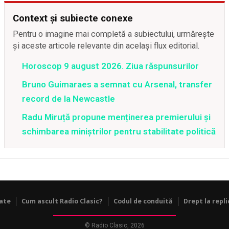
Context și subiecte conexe
Pentru o imagine mai completă a subiectului, urmărește
și aceste articole relevante din același flux editorial.
Horoscop 9 august 2026. Ziua răspunsurilor
Bruno Guimaraes a semnat cu Arsenal, transfer
record de la Newcastle
Radu Miruță propune menținerea premierului și
schimbarea miniștrilor pentru stabilitate politică
tate
Cum ascult Radio Clasic?
Codul de conduită
Drept la repli
© Radio Clasic, 2026