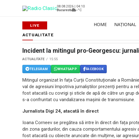
08.08.2026 | 04:10
Bucuresti
--°C
HOME
NAȚIONAL
ACTUALITATE
Incident la mitingul pro-Georgescu: jurnal
ACTUALITATE
15:55
TELEGRAM
WHATSAPP
FACEBOOK
Mitingul organizat în fața Curții Constituționale a Românie
val de agresiuni împotriva jurnaliștilor prezenți pentru a r
fost atacată cu covrigi și sticle de apă de către un grup 
s-a confruntat cu vandalizarea mașinii de transmisiune.
Jurnalista Digi 24, atacată în direct
Ioana Corneev se pregătea să intre în direct din fața pr
din zona gardurilor, din cauza comportamentului agresiv al
fost atacată cu obiecte aruncate din mulțime, iar agresiuni