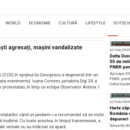
WORLD
ECONOMIE
CULTURĂ
LIFESTYLE
SCITECH
Sursă foto: Shutte
iști agresați, mașini vandalizate
ACTUALITAT
Delta Dun
50 de mil
PNRR pen
esențiale
Aproape 50 
i (CCR) în sprijinul lui Georgescu a degenerat într-un
PNRR, pierdu
elata evenimentul. Ioana Corneev, jurnalista Digi 24, a
Delta Dunării
de protestatari, în timp ce echipa Observator Antena 1
Sursă foto: Shutte
ACTUALITAT
Harta zăp
România c
otestatarilor când un jandarm i-a recomandat să se mute
depuneri 
 mulțimii. Cu toate acestea, în timpul transmisiunii, a
Ninsorile di
le verbale nu au întârziat să apară.