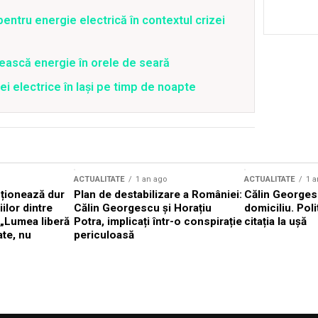
entru energie electrică în contextul crizei
ească energie în orele de seară
ei electrice în Iași pe timp de noapte
ACTUALITATE
1 an ago
ACTUALITATE
1 a
cționează dur
Plan de destabilizare a României:
Călin Georgesc
ilor dintre
Călin Georgescu și Horațiu
domiciliu. Poli
 „Lumea liberă
Potra, implicați într-o conspirație
citația la ușă
ate, nu
periculoasă