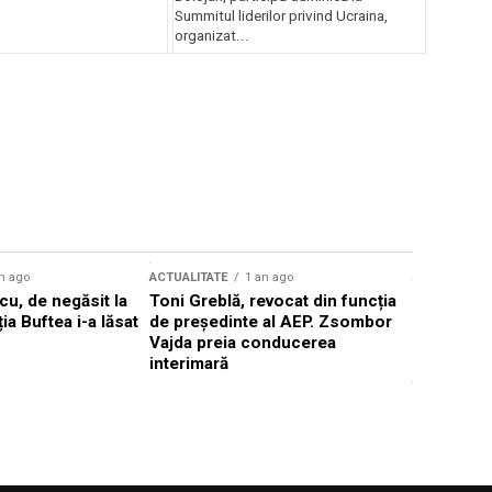
Summitul liderilor privind Ucraina,
organizat...
n ago
ACTUALITATE
1 an ago
ACTUALITATE
u, de negăsit la
Toni Greblă, revocat din funcția
Ilie Boloj
ția Buftea i-a lăsat
de președinte al AEP. Zsombor
alegerilor
Vajda preia conducerea
constituți
interimară
concentră
viitoarelo