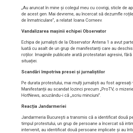
„Au aruncat în mine și colegul meu cu covrigi, sticle de ap
de acest gen. Mai devreme, au încercat să dezumfle roțile
de înmatriculare”, a relatat Ioana Corneev.
Vandalizarea mașinii echipei Observator
Echipa de jurnaliști de la Observator Antena 1 a avut part
luată cu asalt de un grup de manifestanți care au deschis
roților. Imaginile publicate arată protestatari agresivi, fă
situației.
Scandări împotriva presei și jurnaliștilor
Pe durata protestului, mai mulți jurnaliști au fost agresați 
Manifestanții au scandat lozinci precum „ProTV, o mizerie” 
HotNews, acuzându-i că „scriu minciuni”.
Reacția Jandarmeriei
Jandarmeria București a transmis că a identificat două per
timpul protestului, un grup de persoane a încercat să int
intervenit, au identificat două persoane implicate și au î