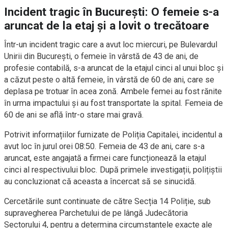
Incident tragic în București: O femeie s-a
aruncat de la etaj și a lovit o trecătoare
Într-un incident tragic care a avut loc miercuri, pe Bulevardul
Unirii din București, o femeie în vârstă de 43 de ani, de
profesie contabilă, s-a aruncat de la etajul cinci al unui bloc și
a căzut peste o altă femeie, în vârstă de 60 de ani, care se
deplasa pe trotuar în acea zonă. Ambele femei au fost rănite
în urma impactului și au fost transportate la spital. Femeia de
60 de ani se află într-o stare mai gravă.
Potrivit informațiilor furnizate de Poliția Capitalei, incidentul a
avut loc în jurul orei 08:50. Femeia de 43 de ani, care s-a
aruncat, este angajată a firmei care funcționează la etajul
cinci al respectivului bloc. După primele investigații, polițiștii
au concluzionat că aceasta a încercat să se sinucidă.
Cercetările sunt continuate de către Secția 14 Poliție, sub
supravegherea Parchetului de pe lângă Judecătoria
Sectorului 4, pentru a determina circumstanțele exacte ale