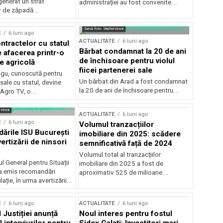
generat un strat
administrației au fost convenite...
v de zăpadă...
Sursă foto: Shutterstock
E
6 luni ago
ACTUALITATE
6 luni ago
ntractelor cu statul
Bărbat condamnat la 20 de ani
e afacerea printr-o
de închisoare pentru violul
e agricolă
fiicei partenerei sale
gu, cunoscută pentru
Un bărbat din Arad a fost condamnat
sale cu statul, devine
la 20 de ani de închisoare pentru...
 Agro TV, o...
rstock
ACTUALITATE
6 luni ago
E
6 luni ago
Volumul tranzacțiilor
rile ISU București
imobiliare din 2025: scădere
ertizării de ninsori
semnificativă față de 2024
Volumul total al tranzacțiilor
l General pentru Situații
imobiliare din 2025 a fost de
a emis recomandări
aproximativ 525 de milioane...
ție, în urma avertizării...
E
6 luni ago
ACTUALITATE
6 luni ago
 Justiției anunță
Noul interes pentru fostul