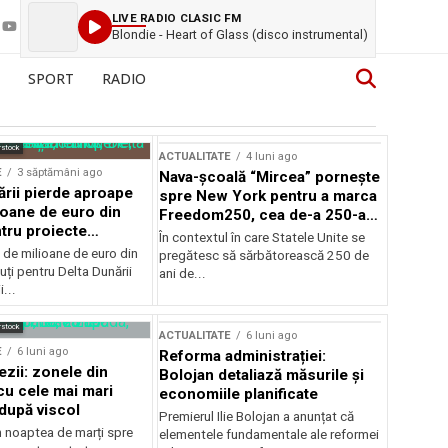
LIVE RADIO CLASIC FM
Blondie - Heart of Glass (disco instrumental)
SPORT
RADIO
rstock
ACTUALITATE
4 luni ago
E
3 săptămâni ago
Nava-școală “Mircea” pornește
ării pierde aproape
spre New York pentru a marca
ioane de euro din
Freedom250, cea de-a 250-a
tru proiecte
aniversare a Statelor Unite
În contextul în care Statele Unite se
de milioane de euro din
pregătesc să sărbătorească 250 de
ți pentru Delta Dunării
ani de...
...
rstock
ACTUALITATE
6 luni ago
E
6 luni ago
Reforma administrației:
ezii: zonele din
Bolojan detaliază măsurile și
u cele mai mari
economiile planificate
după viscol
Premierul Ilie Bolojan a anunțat că
n noaptea de marți spre
elementele fundamentale ale reformei