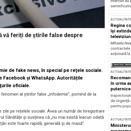
miercuri au 
semnificati
ACTUALITAT
Regina co
își extind
vă feriți de știrile false despre
televiziun
Mihaela Nea
contractele 
acționară la
Sursă foto: Shutte
ie de fake news, în special pe reţele sociale.
ACTUALITAT
Recomandă
 pe Facebook și WhatsApp. Autoritățile
în urma av
rile oficiale.
puternice
omen al știrilor false „infodemie”, pornind de la
Inspectoratu
de Urgență 
pentru popula
 zile pe rețelele sociale. Avea un număr de înregistrare
ul Sănătății și susținea că „nu mai există leacuri odată
ACTUALITAT
e țări este foarte rapidă, generală și de masă”.
Ministerul