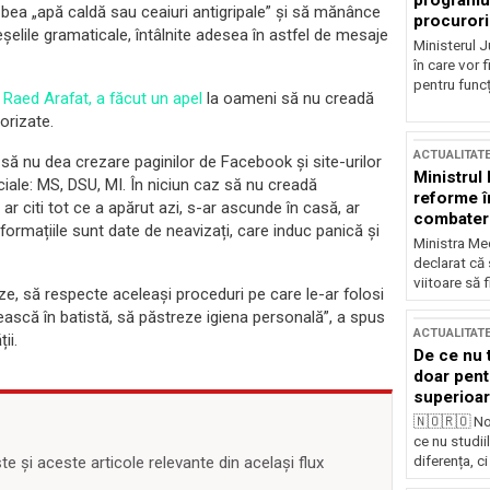
programul
 bea „apă caldă sau ceaiuri antigripale” și să mănânce
procurori
greșelile gramaticale, întâlnite adesea în astfel de mesaje
Ministerul Ju
în care vor f
pentru funcți
Raed Arafat, a făcut un apel
la oameni să nu creadă
orizate.
ACTUALITAT
 să nu dea crezare paginilor de Facebook și site-urilor
Ministrul
ficiale: MS, DSU, MI. În niciun caz să nu creadă
reforme î
 ar citi tot ce a apărut azi, s-ar ascunde în casă, ar
combaterea
nformațiile sunt date de neavizați, care induc panică și
Ministra Med
declarat că
viitoare să 
ze, să respecte aceleași proceduri pe care le-ar folosi
șească în batistă, să păstreze igiena personală”, a spus
ACTUALITAT
ii.
De ce nu 
doar pentr
superioar
🇳🇴🇷🇴 No
ce nu studii
diferența, ci
 și aceste articole relevante din același flux