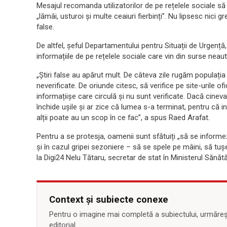
Mesajul recomanda utilizatorilor de pe rețelele sociale să
„lămâi, usturoi și multe ceaiuri fierbinți”. Nu lipsesc nici 
false.
De altfel, șeful Departamentului pentru Situații de Urgență,
informațiile de pe rețelele sociale care vin din surse neaut
„
Știri false au apărut mult. De câteva zile rugăm populația
neverificate. De oriunde citesc, să verifice pe site-urile o
informațiișe care circulă și nu sunt verificate. Dacă cineva
închide ușile și ar zice că lumea s-a terminat, pentru că i
alții poate au un scop în ce fac”, a spus Raed Arafat.
Pentru a se protesja, oamenii sunt sfătuiți „să se informe
și în cazul gripei sezoniere – să se spele pe mâini, să tu
la Digi24 Nelu Tătaru, secretar de stat în Ministerul Sănătăț
Context și subiecte conexe
Pentru o imagine mai completă a subiectului, urmărește
editorial.