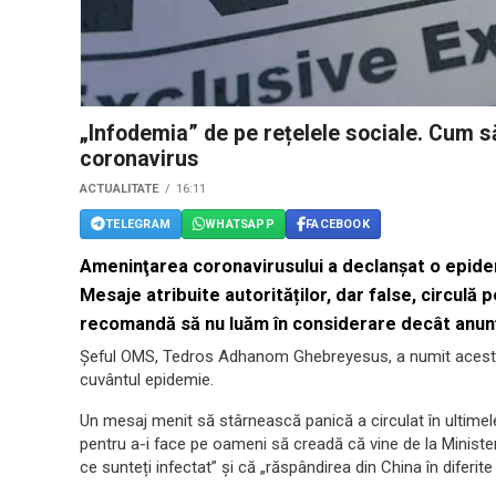
„Infodemia” de pe rețelele sociale. Cum să 
coronavirus
ACTUALITATE
16:11
TELEGRAM
WHATSAPP
FACEBOOK
Ameninţarea coronavirusului a declanşat o epidem
Mesaje atribuite autorităților, dar false, circulă
recomandă să nu luăm în considerare decât anunţu
Șeful OMS, Tedros Adhanom Ghebreyesus, a numit acest fen
cuvântul epidemie.
Un mesaj menit să stârnească panică a circulat în ultimele
pentru a-i face pe oameni să creadă că vine de la Minister
ce sunteți infectat” și că „răspândirea din China în diferit