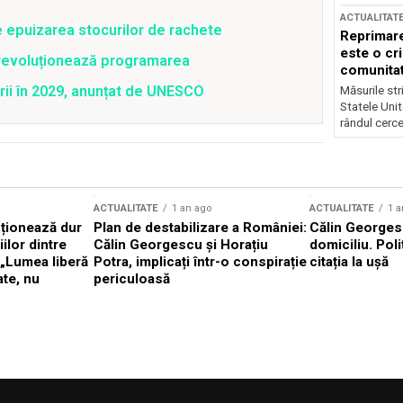
ACTUALITAT
e epuizarea stocurilor de rachete
Reprimare
este o cri
revoluționează programarea
comunitate
rii în 2029, anunțat de UNESCO
Măsurile stri
Statele Unit
rândul cerce
ACTUALITATE
1 an ago
ACTUALITATE
1 a
cționează dur
Plan de destabilizare a României:
Călin Georgesc
ilor dintre
Călin Georgescu și Horațiu
domiciliu. Poli
 „Lumea liberă
Potra, implicați într-o conspirație
citația la ușă
ate, nu
periculoasă