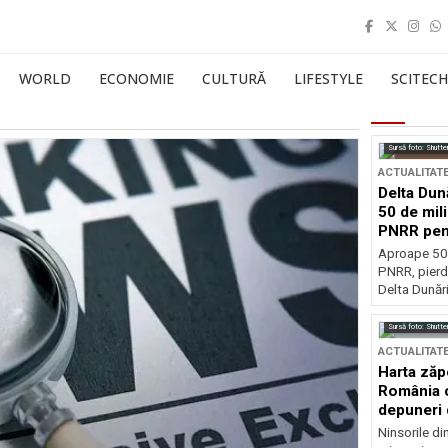
WORLD
ECONOMIE
CULTURĂ
LIFESTYLE
SCITECH
Sursă foto: Shutte
ACTUALITAT
Delta Dun
50 de mil
PNRR pen
esențiale
Aproape 50 
PNRR, pierdu
Delta Dunării
Sursă foto: Shutte
ACTUALITAT
Harta zăp
România c
depuneri 
Ninsorile di