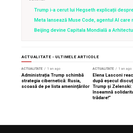
Trump i-a cerut lui Hegseth explicații despr
Meta lansează Muse Code, agentul AI care 
Beijing devine Capitala Mondială a Arhitectu
ACTUALITATE - ULTIMELE ARTICOLE
ACTUALITATE
1 an ago
ACTUALITATE
1 an ago
Administrația Trump schimbă
Elena Lasconi rea
strategia cibernetică: Rusia,
după eșecul discuți
scoasă de pe lista amenințărilor
Trump și Zelenski:
înseamnă solidarit
trădare!”