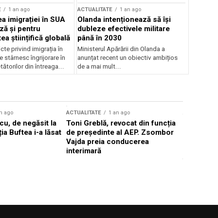
E
1 an ago
ACTUALITATE
1 an ago
a imigrației în SUA
Olanda intenționează să își
ză și pentru
dubleze efectivele militare
a științifică globală
până în 2030
cte privind imigrația în
Ministerul Apărării din Olanda a
e stârnesc îngrijorare în
anunțat recent un obiectiv ambițios
tătorilor din întreaga...
de a mai mult...
n ago
ACTUALITATE
1 an ago
ACTUALITATE
u, de negăsit la
Toni Greblă, revocat din funcția
Ilie Boloj
ția Buftea i-a lăsat
de președinte al AEP. Zsombor
alegerilor
Vajda preia conducerea
constituți
interimară
concentră
viitoarelo