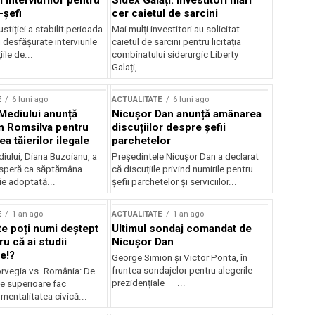
 interviurilor pentru
Sidex Galați: Investitori mari
-șefi
cer caietul de sarcini
stiției a stabilit perioada
Mai mulți investitori au solicitat
i desfășurate interviurile
caietul de sarcini pentru licitația
ile de...
combinatului siderurgic Liberty
Galați,...
E
6 luni ago
ACTUALITATE
6 luni ago
 Mediului anunță
Nicușor Dan anunță amânarea
n Romsilva pentru
discuțiilor despre șefii
 tăierilor ilegale
parchetelor
iului, Diana Buzoianu, a
Președintele Nicușor Dan a declarat
 speră ca săptămâna
că discuțiile privind numirile pentru
fie adoptată...
șefii parchetelor și serviciilor...
E
1 an ago
ACTUALITATE
1 an ago
te poți numi deștept
Ultimul sondaj comandat de
u că ai studii
Nicușor Dan
e!?
George Simion și Victor Ponta, în
fruntea sondajelor pentru alegerile
rvegia vs. România: De
prezidențiale ...
le superioare fac
 mentalitatea civică...