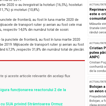
rtie 2020 s-au înregistrat la hoteluri (16,5%), hosteluri
ACTUALITAT
Reprimare
 11,7%) şi moteluri (10,8%).
este o cri
comunitate
 punctele de frontieră, au fost în luna martie 2020 de
Măsurile stri
jloacele de transport rutier și aerian au fost cele mai
Statele Unit
%, respectiv 14,0% din numărul total de sosiri.
rândul cerce
te la punctele de frontieră, au fost în luna martie 2020
ACTUALITAT
e 2019. Mijloacele de transport rutier și aerian au fost
Cristian 
tând 67,3% ,respectiv 31,8% din numărul total de plecări.
putea păr
ANPC
Cristian Po
confruntă cu
de la conduc
 și aceste articole relevante din același flux
ACTUALITAT
Bolojan a
gura funcționarea reactorului 2 de la
un avion d
Președintele
Bolojan, a f
rd cu SUA privind Strâmtoarea Ormuz
clasa econom