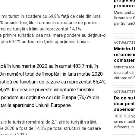
programul
procurori
Ministerul Ju
mii turiști în scădere cu 69,8% faţă de cele din luna
în care vor f
 sosirile turiştilor români în structurile de primire
pentru funcți
mp ce turiştii străini au reprezentat 14,1%.
e de primire turistică, cea mai mare pondere au deţinut-o
ceştia 69,1% au fost din ţările aparţinând Uniunii
ACTUALITAT
Ministrul
reforme î
combaterea
tică în luna martie 2020 au însumat 483,7 mii, în
Ministra Med
declarat că
in numărul total de înnoptări, în luna martie 2020
viitoare să 
turistică cu funcţiuni de cazare au reprezentat 85,4%,
14,6%. În ceea ce priveşte înnoptările turiştilor
ACTUALITAT
re pondere au deţinut-o cei din Europa (76,6% din
De ce nu 
doar pentr
in ţările aparţinând Uniunii Europene.
superioar
🇳🇴🇷🇴 No
e la turiştii români şi de 2,1 zile la turiştii străini.
ce nu studii
diferența, ci
rtie 2020 a fost de 14,3% pe total structuri de cazare
na martie 2019.