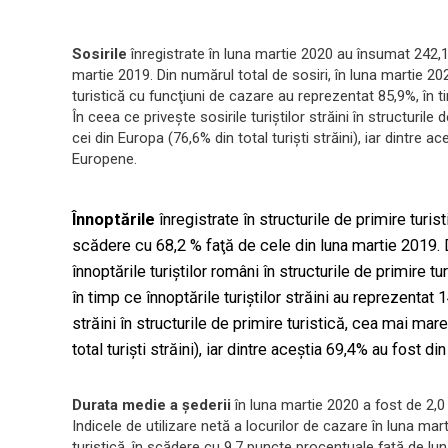
Sosirile
înregistrate în luna martie 2020 au însumat 242,1 
martie 2019. Din numărul total de sosiri, în luna martie 2020
turistică cu funcţiuni de cazare au reprezentat 85,9%, în ti
În ceea ce priveşte sosirile turiştilor străini în structuril
cei din Europa (76,6% din total turişti străini), iar dintre a
Europene.
Înnoptările
înregistrate în structurile de primire turis
scădere cu 68,2 % faţă de cele din luna martie 2019. D
înnoptările turiştilor români în structurile de primire 
în timp ce înnoptările turiştilor străini au reprezentat 
străini în structurile de primire turistică, cea mai ma
total turişti străini), iar dintre aceştia 69,4% au fost d
Durata medie a şederii
în luna martie 2020 a fost de 2,0 zil
Indicele de utilizare netă a locurilor de cazare în luna ma
turistică, în scădere cu 9,7 puncte procentuale faţă de lu