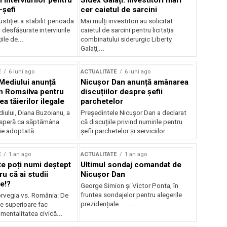
 interviurilor pentru
Sidex Galați: Investitori mari
-șefi
cer caietul de sarcini
stiției a stabilit perioada
Mai mulți investitori au solicitat
i desfășurate interviurile
caietul de sarcini pentru licitația
ile de...
combinatului siderurgic Liberty
Galați,...
E
6 luni ago
ACTUALITATE
6 luni ago
 Mediului anunță
Nicușor Dan anunță amânarea
n Romsilva pentru
discuțiilor despre șefii
 tăierilor ilegale
parchetelor
iului, Diana Buzoianu, a
Președintele Nicușor Dan a declarat
 speră ca săptămâna
că discuțiile privind numirile pentru
fie adoptată...
șefii parchetelor și serviciilor...
E
1 an ago
ACTUALITATE
1 an ago
te poți numi deștept
Ultimul sondaj comandat de
u că ai studii
Nicușor Dan
e!?
George Simion și Victor Ponta, în
fruntea sondajelor pentru alegerile
rvegia vs. România: De
prezidențiale ...
le superioare fac
 mentalitatea civică...