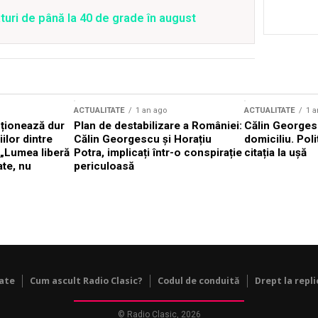
uri de până la 40 de grade în august
ACTUALITATE
1 an ago
ACTUALITATE
1 a
cționează dur
Plan de destabilizare a României:
Călin Georgesc
ilor dintre
Călin Georgescu și Horațiu
domiciliu. Poli
 „Lumea liberă
Potra, implicați într-o conspirație
citația la ușă
ate, nu
periculoasă
tate
Cum ascult Radio Clasic?
Codul de conduită
Drept la repli
© Radio Clasic, 2026