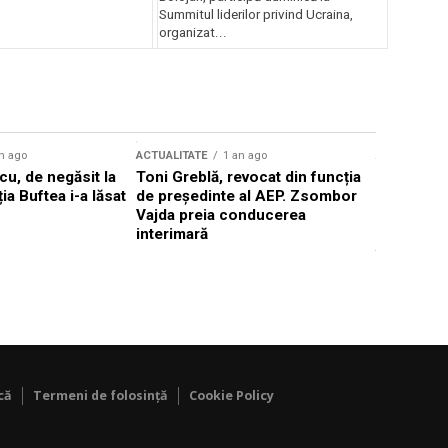
Summitul liderilor privind Ucraina,
organizat...
n ago
ACTUALITATE
1 an ago
ACTUALITATE
u, de negăsit la
Toni Greblă, revocat din funcția
Ilie Boloj
ția Buftea i-a lăsat
de președinte al AEP. Zsombor
alegerilor
Vajda preia conducerea
constituți
interimară
concentră
viitoarelo
că
Termeni de folosință
Cookie Policy