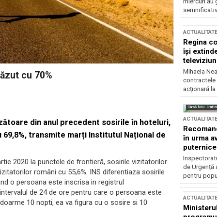
miercuri au 
semnificati
ACTUALITAT
Regina co
își extind
televiziun
Mihaela Nea
scăzut cu 70%
contractele 
acționară la
Sursă foto: Shutte
ACTUALITAT
ătoare din anul precedent sosirile în hoteluri,
Recomandă
u 69,8%, transmite marți Institutul Național de
în urma av
puternice
Inspectoratu
e 2020 la punctele de frontieră, sosirile vizitatorilor
de Urgență 
vizitatorilor români cu 55,6%. INS diferentiaza sosirile
pentru popula
and o persoana este inscrisa in registrul
a intervalul de 24 de ore pentru care o persoana este
ACTUALITAT
 doarme 10 nopti, ea va figura cu o sosire si 10
Ministerul