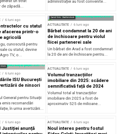
generat un strat
administrației au fost convenite...
v de zăpadă...
Sursă foto: Shutterstock
E
6 luni ago
ACTUALITATE
6 luni ago
ntractelor cu statul
Bărbat condamnat la 20 de ani
e afacerea printr-o
de închisoare pentru violul
e agricolă
fiicei partenerei sale
gu, cunoscută pentru
Un bărbat din Arad a fost condamnat
sale cu statul, devine
la 20 de ani de închisoare pentru...
 Agro TV, o...
rstock
ACTUALITATE
6 luni ago
E
6 luni ago
Volumul tranzacțiilor
rile ISU București
imobiliare din 2025: scădere
ertizării de ninsori
semnificativă față de 2024
Volumul total al tranzacțiilor
l General pentru Situații
imobiliare din 2025 a fost de
a emis recomandări
aproximativ 525 de milioane...
ție, în urma avertizării...
E
6 luni ago
ACTUALITATE
6 luni ago
 Justiției anunță
Noul interes pentru fostul