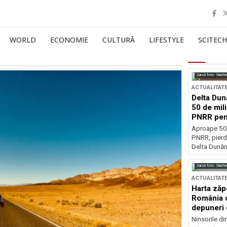
WORLD
ECONOMIE
CULTURĂ
LIFESTYLE
SCITECH
Sursă foto: Shutte
ACTUALITAT
Delta Dun
50 de mil
PNRR pen
esențiale
Aproape 50 
PNRR, pierdu
Delta Dunării
Sursă foto: Shutte
ACTUALITAT
Harta zăp
România c
depuneri 
Ninsorile di