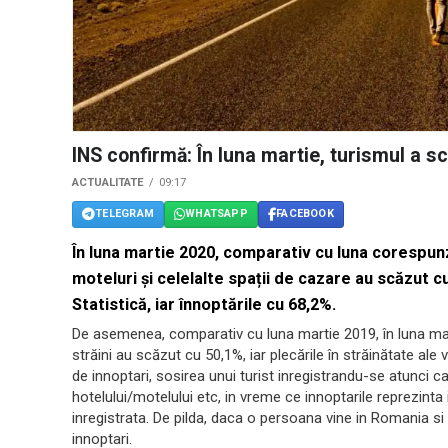
INS confirmă: ​În luna martie, turismul a 
ACTUALITATE
09:17
TELEGRAM
WHATSAPP
FACEBOOK
În luna martie 2020, comparativ cu luna corespunz
moteluri și celelalte spații de cazare au scăzut c
Statistică, iar înnoptările cu 68,2%.
De asemenea, comparativ cu luna martie 2019, în luna marti
străini au scăzut cu 50,1%, iar plecările în străinătate ale 
de innoptari, sosirea unui turist inregistrandu-se atunci c
hotelului/motelului etc, in vreme ce innoptarile reprezint
inregistrata. De pilda, daca o persoana vine in Romania si
innoptari.