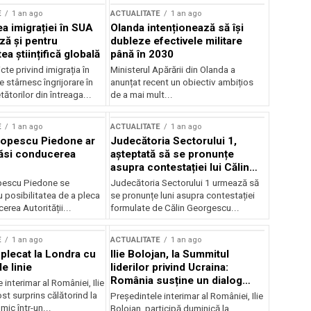
E
1 an ago
ACTUALITATE
1 an ago
a imigrației în SUA
Olanda intenționează să își
ză și pentru
dubleze efectivele militare
a științifică globală
până în 2030
cte privind imigrația în
Ministerul Apărării din Olanda a
e stârnesc îngrijorare în
anunțat recent un obiectiv ambițios
tătorilor din întreaga...
de a mai mult...
E
1 an ago
ACTUALITATE
1 an ago
Popescu Piedone ar
Judecătoria Sectorului 1,
ăsi conducerea
așteptată să se pronunțe
asupra contestației lui Călin
Georgescu privind controlul
pescu Piedone se
Judecătoria Sectorului 1 urmează să
judiciar
 posibilitatea de a pleca
se pronunțe luni asupra contestației
erea Autorității...
formulate de Călin Georgescu...
E
1 an ago
ACTUALITATE
1 an ago
 plecat la Londra cu
Ilie Bolojan, la Summitul
e linie
liderilor privind Ucraina:
România susține un dialog
 interimar al României, Ilie
transatlantic pentru securitate
ost surprins călătorind la
Președintele interimar al României, Ilie
și stabilitate
ic într-un...
Bolojan, participă duminică la