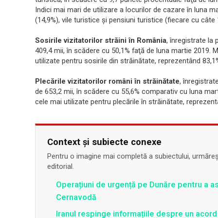
Indici mai mari de utilizare a locurilor de cazare în luna ma
(14,9%), vile turistice şi pensiuni turistice (fiecare cu câte
Sosirile vizitatorilor străini în România
, înregistrate la
409,4 mii, în scădere cu 50,1% faţă de luna martie 2019. Mi
utilizate pentru sosirile din străinătate, reprezentând 83,1
Plecările vizitatorilor români în străinătate
, înregistra
de 653,2 mii, în scădere cu 55,6% comparativ cu luna marti
cele mai utilizate pentru plecările în străinătate, reprezen
Context și subiecte conexe
Pentru o imagine mai completă a subiectului, urmărește
editorial.
Operațiuni de urgență pe Dunăre pentru a asi
Cernavodă
Iranul respinge informațiile despre un aco