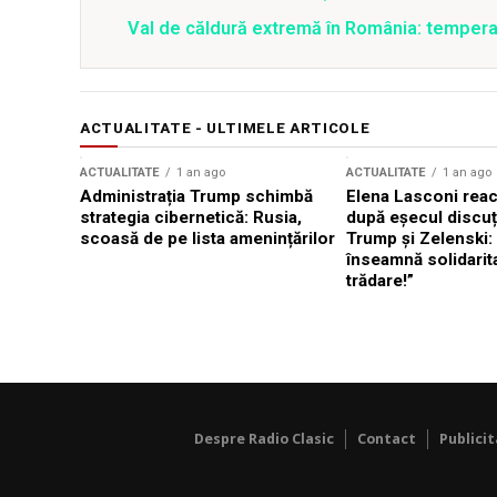
Val de căldură extremă în România: temperat
ACTUALITATE - ULTIMELE ARTICOLE
ACTUALITATE
1 an ago
ACTUALITATE
1 an ago
Administrația Trump schimbă
Elena Lasconi rea
strategia cibernetică: Rusia,
după eșecul discuți
scoasă de pe lista amenințărilor
Trump și Zelenski:
înseamnă solidarit
trădare!”
Despre Radio Clasic
Contact
Publici