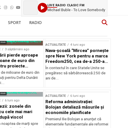
LIVE RADIO CLASIC FM
Michael Buble - To Love Somebody
SPORT
RADIO
rstock
ACTUALITATE
4 luni ago
E
3 săptămâni ago
Nava-școală “Mircea” pornește
ării pierde aproape
spre New York pentru a marca
ioane de euro din
Freedom250, cea de-a 250-a
tru proiecte
aniversare a Statelor Unite
În contextul în care Statele Unite se
de milioane de euro din
pregătesc să sărbătorească 250 de
ți pentru Delta Dunării
ani de...
...
rstock
ACTUALITATE
6 luni ago
E
6 luni ago
Reforma administrației:
ezii: zonele din
Bolojan detaliază măsurile și
u cele mai mari
economiile planificate
după viscol
Premierul Ilie Bolojan a anunțat că
n noaptea de marți spre
elementele fundamentale ale reformei