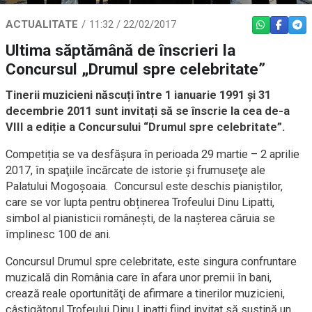
ACTUALITATE
11:32 / 22/02/2017
WHATSAPP
FACEBO
TEL
Ultima săptămână de înscrieri la
Concursul „Drumul spre celebritate”
Tinerii muzicieni născuți între 1 ianuarie 1991 și 31
decembrie 2011 sunt invitați să se înscrie la cea de-a
VIII a ediție a Concursului “Drumul spre celebritate”.
Competiția se va desfăşura în perioada 29 martie – 2 aprilie
2017, în spaţiile încărcate de istorie şi frumuseţe ale
Palatului Mogoşoaia. Concursul este deschis pianiștilor,
care se vor lupta pentru obținerea Trofeului Dinu Lipatti,
simbol al pianisticii românești, de la nașterea căruia se
împlinesc 100 de ani.
Concursul Drumul spre celebritate, este singura confruntare
muzicală din România care în afara unor premii în bani,
crează reale oportunităţi de afirmare a tinerilor muzicieni,
câștigătorul Trofeului Dinu Lipatti fiind invitat să susţină un