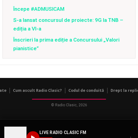
Începe #ADMUSICAM
S-a lansat concursul de proiecte: 9G la TNB –
ediția a VI-a
Înscrieri la prima ediție a Concursului „Valori
pianistice”
tate
Cum ascult Radio Clasic?
Codul de conduită
Drept la repli
© Radio Clasic, 2026
LIVE RADIO CLASIC FM
↓